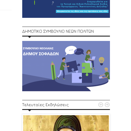
ΔΗΜΟΤΙΚΟ ΣΥΜΒΟΥΛΙΟ ΝΕΩΝ ΠΟΛΙΤΩΝ
1ο Φεστ


Τελευταίες Εκδηλώσεις
29, 30/6