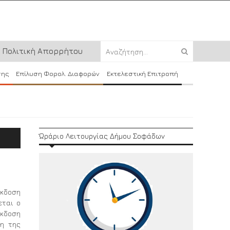
Πολιτική Απορρήτου
σης
Επίλυση Φορολ. Διαφορών
Εκτελεστική Επιτροπή
Ώράριο Λειτουργίας Δήμου Σοφάδων
κδοση
εται ο
έκδοση
ση της