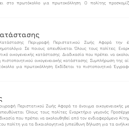
ει στο πρωτόκολλο για πρωτοκόλληση. Ο πολίτης προσκομίζ
 Κατάστασης
ς Κατάστασης Περιγραφή Περιστατικού Ζωής Αφορά την έ
ημοτολόγιο. Σε ποιους απευθύνεται Όλους τους πολίτες. Εναρ
τικό οικογενεικής κατάστασης. Διαδικασία που πρέπει να ακολο
η πιστοποιητικού οικογενειακής κατάστασης. Συμπλήρωση της α
όκολλο για πρωτοκόλληση. Εκδίδεται το πιστοποιητικό. Έγγρα
ς
ριγραφή Περιστατικού Ζωής Αφορά το άνοιγμα οικογενειακής μ
απευθύνεται Όλους τους πολίτες Εναρκτήριο γεγονός Προσέρχ
αδικασία που πρέπει να ακολουθηθεί από τον ενδιαφερόμενο Αίτη
του πολίτη για τα δικαιολογητικά (υπεύθυνη δήλωση για τα ανήλικ