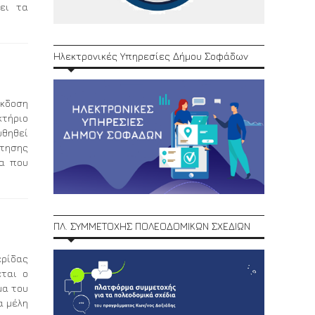
ει τα
Ηλεκτρονικές Υπηρεσίες Δήμου Σοφάδων
κδοση
κτήριο
υθηθεί
ίτησης
φα που
ΠΛ. ΣΥΜΜΕΤΟΧΗΣ ΠΟΛΕΟΔΟΜΙΚΩΝ ΣΧΕΔΙΩΝ
ερίδας
εται ο
μα του
α μέλη