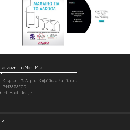
ικοινωνήστε Μαζί Μας
Κιερίου 49, Δήμος Σοφάδων, Καρδίτσα
2443353200
info@sofades.gr
UP