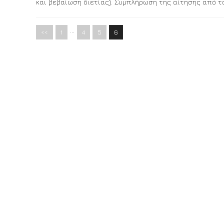
και βεβαίωση διετίας). Συμπλήρωση της αίτησης από τ
…
<<
1
4
5
6