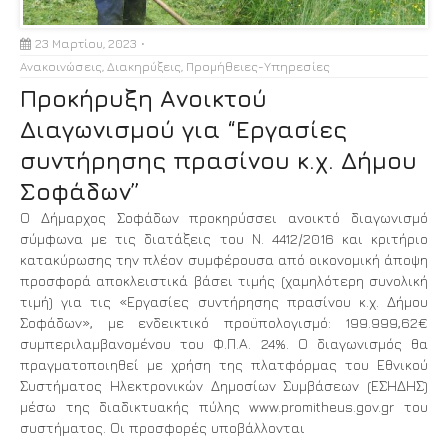
23 Μαρτίου, 2023
Ανακοινώσεις
,
Διακηρύξεις
,
Προμήθειες-Υπηρεσίες
Προκήρυξη Ανοικτού
Διαγωνισμού για “Εργασίες
συντήρησης πρασίνου κ.χ. Δήμου
Σοφάδων”
Ο Δήμαρχος Σοφάδων προκηρύσσει ανοικτό διαγωνισμό
σύμφωνα με τις διατάξεις του Ν. 4412/2016 και κριτήριο
κατακύρωσης την πλέον συμφέρουσα από οικονομική άποψη
προσφορά αποκλειστικά βάσει τιμής (χαμηλότερη συνολική
τιμή) για τις «Εργασίες συντήρησης πρασίνου κ.χ. Δήμου
Σοφάδων», με ενδεικτικό προϋπολογισμό: 199.999,62€
συμπεριλαμβανομένου του Φ.Π.Α. 24%. Ο διαγωνισμός θα
πραγματοποιηθεί με χρήση της πλατφόρμας του Εθνικού
Συστήματος Ηλεκτρονικών Δημοσίων Συμβάσεων (ΕΣΗΔΗΣ)
μέσω της διαδικτυακής πύλης www.promitheus.gov.gr του
συστήματος. Οι προσφορές υποβάλλονται