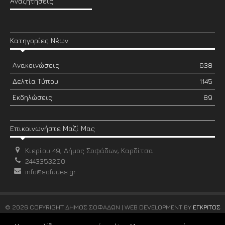
Αναζητήσεις
Κατηγορίες Νέων
Ανακοινώσεις
638
Δελτία Τύπου
1145
Εκδηλώσεις
89
Επικοινωνήστε Μαζί Μας
Κιερίου 49, Δήμος Σοφάδων, Καρδίτσα
2443353200
info@sofades.gr
© 2026 COPYRIGHT ΔΗΜΟΣ ΣΟΦΑΔΩΝ | WEB DEVELOPMENT BY
ΕΓΚΡΙΤΟΣ
GROUP