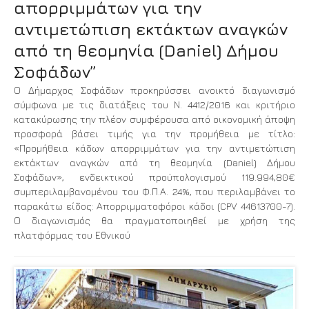
απορριμμάτων για την
αντιμετώπιση εκτάκτων αναγκών
από τη θεομηνία (Daniel) Δήμου
Σοφάδων”
Ο Δήμαρχος Σοφάδων προκηρύσσει ανοικτό διαγωνισμό
σύμφωνα με τις διατάξεις του Ν. 4412/2016 και κριτήριο
κατακύρωσης την πλέον συμφέρουσα από οικονομική άποψη
προσφορά βάσει τιμής για την προμήθεια με τίτλο:
«Προμήθεια κάδων απορριμμάτων για την αντιμετώπιση
εκτάκτων αναγκών από τη θεομηνία (Daniel) Δήμου
Σοφάδων», ενδεικτικού προϋπολογισμού 119.994,80€
συμπεριλαμβανομένου του Φ.Π.Α. 24%, που περιλαμβάνει το
παρακάτω είδος: Απορριμματοφόροι κάδοι (CPV 44613700-7).
Ο διαγωνισμός θα πραγματοποιηθεί με χρήση της
πλατφόρμας του Εθνικού