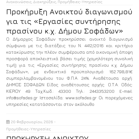
Ανακοινώσεις
,
Διακηρύξεις
,
Προμήθειες-Υπηρεσίες
Προκήρυξη Ανοικτού διαγωνισμού
για τις «Εργασίες συντήρησης
πρασίνου κ.χ. Δήμου Σοφάδων»
Ο Δήμαρχος Σοφάδων προκηρύσσει ανοικτό διαγωνισμό
σύμφωνα με τις διατάξεις του Ν. 4412/2016 και κριτήριο
κατακύρωσης την πλέον συμφέρουσα από οικονομική άποψη
προσφορά αποκλειστικά βάσει τιμής (χαμηλότερη συνολική
τιμή) για τις «Εργασίες συντήρησης πρασίνου κ.χ. Δήμου
Σοφάδων», με ενδεικτικό προϋπολογισμό: 162.798,81€
συμπεριλαμβανομένου του Φ.Π.Α. 24%. Αναθέτουσα αρχή:
ΔΗΜΟΣ ΣΟΦΑΔΩΝ Είδος αναθέτουσας αρχής: Ο.Τ.Α. Οδός:
ΚΙΕΡΙΟΥ 49 Ταχ.Κωδ.: 43300 Τηλ.: 2443353200 E-mail:
info@sofades.gr Ιστοσελίδα: www.sofades.gr Οι παρεχόμενες
υπηρεσίες κατατάσσονται στον ακόλουθο
20 Φεβρουαρίου, 2026
Προμήθειες-Υπηρεσίες
ΠΡΟΚΗΡΥΞΗ ΑΝΟΙΧΤΟΥ