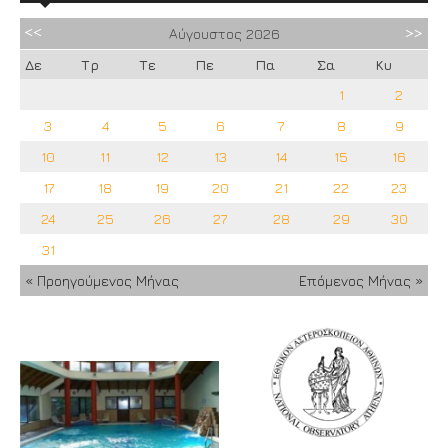
Αύγουστος
2026
Δε
Τρ
Τε
Πε
Πα
Σα
Κυ
1
2
3
4
5
6
7
8
9
10
11
12
13
14
15
16
17
18
19
20
21
22
23
24
25
26
27
28
29
30
31
« Προηγούμενος Μήνας
Επόμενος Μήνας »