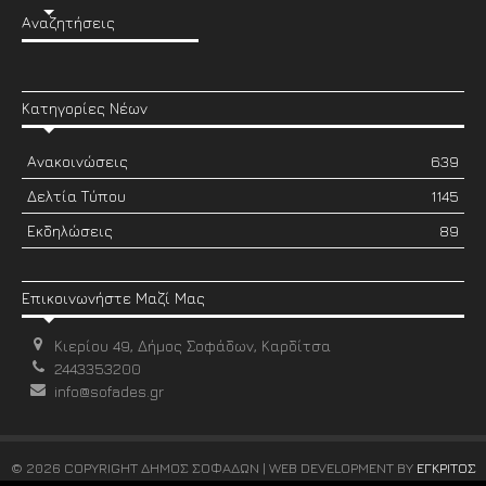
Αναζητήσεις
Κατηγορίες Νέων
Ανακοινώσεις
639
Δελτία Τύπου
1145
Εκδηλώσεις
89
Επικοινωνήστε Μαζί Μας
Κιερίου 49, Δήμος Σοφάδων, Καρδίτσα
2443353200
info@sofades.gr
© 2026 COPYRIGHT ΔΗΜΟΣ ΣΟΦΑΔΩΝ | WEB DEVELOPMENT BY
ΕΓΚΡΙΤΟΣ