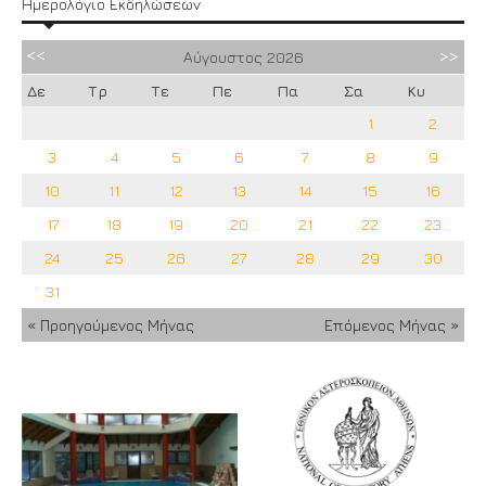
Ημερολόγιο Εκδηλώσεων
Αύγουστος
2026
Δε
Τρ
Τε
Πε
Πα
Σα
Κυ
1
2
3
4
5
6
7
8
9
10
11
12
13
14
15
16
17
18
19
20
21
22
23
24
25
26
27
28
29
30
31
« Προηγούμενος Μήνας
Επόμενος Μήνας »