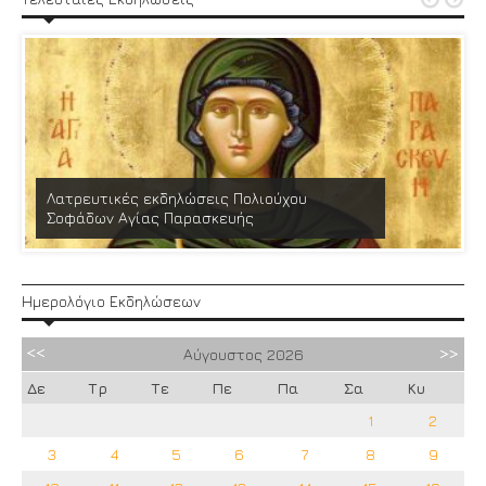
Λατρευτικές εκδηλώσεις Πολιούχου
Σοφάδων Αγίας Παρασκευής
Ημερολόγιο Εκδηλώσεων
Αύγουστος
2026
Δε
Τρ
Τε
Πε
Πα
Σα
Κυ
1
2
3
4
5
6
7
8
9