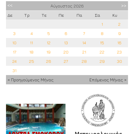
Αύγουστος
2026
Δε
Τρ
Τε
Πε
Πα
Σα
Κυ
1
2
3
4
5
6
7
8
9
10
11
12
13
14
15
16
17
18
19
20
21
22
23
24
25
26
27
28
29
30
31
« Προηγούμενος Μήνας
Επόμενος Μήνας »