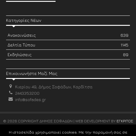
Κατηγορίες Νέων
Ανακοινώσεις
639
Δελτία Τύπου
1145
Εκδηλώσεις
89
Επικοινωνήστε Μαζί Μας
Κιερίου 49, Δήμος Σοφάδων, Καρδίτσα
2443353200
info@sofades.gr
© 2026 COPYRIGHT ΔΗΜΟΣ ΣΟΦΑΔΩΝ | WEB DEVELOPMENT BY
ΕΓΚΡΙΤΟΣ
GROUP
Η ιστοσελίδα χρησιμοποιεί cookies. Με την παραμονή σας σε