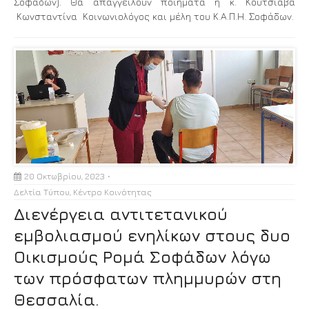
Σοφάδων). Θα απαγγείλουν ποιήματα η κ. Κουτσιάβα
Κωνσταντίνα Κοινωνιολόγος και μέλη του Κ.Α.Π.Η. Σοφάδων.
20 Οκτωβρίου, 2023
Δελτία Τύπου
,
Κέντρο Κοινότητας
Διενέργεια αντιτετανικού
εμβολιασμού ενηλίκων στους δυο
Οικισμούς Ρομά Σοφάδων λόγω
των πρόσφατων πλημμυρών στη
Θεσσαλία.