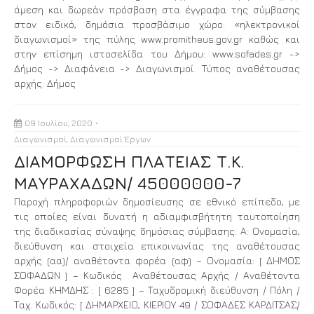
άμεση και δωρεάν πρόσβαση στα έγγραφα της σύμβασης
στον ειδικό, δημόσια προσβάσιμο χώρο: «ηλεκτρονικοί
διαγωνισμοί» της πύλης www.promitheus.gov.gr καθώς και
στην επίσημη ιστοσελίδα του Δήμου: www.sofades.gr ->
Δήμος -> Διαφάνεια -> Διαγωνισμοί. Τύπος αναθέτουσας
αρχής: Δήμος
09 Ιουλίου, 2020
Διαγωνισμοί
,
Διαγωνισμοί Έργων
ΔΙΑΜΟΡΦΩΣΗ ΠΛΑΤΕΙΑΣ Τ.Κ.
ΜΑΥΡΑΧΑΔΩΝ/ 45000000-7
Παροχή πληροφοριών δημοσίευσης σε εθνικό επίπεδο, με
τις οποίες είναι δυνατή η αδιαμφισβήτητη ταυτοποίηση
της διαδικασίας σύναψης δημόσιας σύμβασης: Α: Ονομασία,
διεύθυνση και στοιχεία επικοινωνίας της αναθέτουσας
αρχής (αα)/ αναθέτοντα φορέα (αφ) – Ονομασία: [ ΔΗΜΟΣ
ΣΟΦΑΔΩΝ ] – Κωδικός Αναθέτουσας Αρχής / Αναθέτοντα
Φορέα ΚΗΜΔΗΣ : [ 6285 ] – Ταχυδρομική διεύθυνση / Πόλη /
Ταχ. Κωδικός: [ ΔΗΜΑΡΧΕΙΟ, ΚΙΕΡΙΟΥ 49 / ΣΟΦΑΔΕΣ ΚΑΡΔΙΤΣΑΣ/