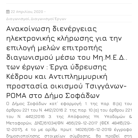
22 Απριλίου, 2020
Διαγωνισμοί
,
Διαγωνισμοί Έργων
Aνακοίνωση διενέργειας
ηλεκτρονικής κλήρωσης για την
επιλογή μελών επιτροπής
διαγωνισμού μέσω του Μη.Μ.Ε.Δ..
των έργων : Έργα ύδρευσης
Κέδρου και Αντιπλημμυρική
προστασία οικισμού Τσιγγάνων-
ΡΟΜΑ στο Δήμο Σοφάδων
Ο Δήμος Σοφάδων κατ΄ εφαρμογή: 1. της παρ. 8.(α) του
άρθρου 221 του Ν. 4412/2016 2. της παρ. 10.(α) του άρθρου 221
του Ν. 4412/2016 3. της Απόφασης Υπ. Υποδομών &
Μεταφορών, ΔΝΣ/61034/ΦΝ 466/29-12-2017 (ΦΕΚ 4841Β/29-
12-2017), 4. το με αρίθμ. πρωτ. 14026/06-12-2019 έγγραφο
δημοσιοποίησης στοιχείων σύμβασης. θα προβεί στη