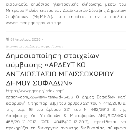
διαδικασία δημόσιας ηλεκτρονικής κλήρωσης, μέσω του
Μητρώου Μελών Επιτροπών Διαδικασιών Σύναψης Δημοσίων
Συμβάσεων (Μη.Μ.Ε.Δ.), που τηρείται στην ιστοσελίδα
www.mimed.ggde.gov, για την
01 Απριλίου, 2020
Διαγωνισμοί
,
Διαγωνισμοί Έργων
Δημοσιοποίηση στοιχείων
σύμβασης «ΑΡΔΕΥΤΙΚΟ
ΑΝΤΛΙΟΣΤΑΣΙΟ ΜΕΛΙΣΣΟΧΩΡΙΟΥ
ΔΗΜΟΥ ΣΟΦΑΔΩΝ»
https://www.ggde.gr/index.php?
option=com_k2&view=item&id=5436 Ο Δήμος Σοφάδων κατ΄
εφαρμογή: 1. της παρ. 8.(β) του άρθρου 221 του Ν. 4412/2016 2.
της παρ. 10 του άρθρου 221 του Ν. 4412/2016 3. της
Απόφασης Υπ. Υποδομών & Μεταφορών, ΔΝΣ/61034/ΦΝ
466/29-12-2017 (ΦΕΚ 4841Β/29-12-2017), προτίθεται να
προκηρύξει τη διενέργεια ανοικτής διαδικασίας, σύμφωνα