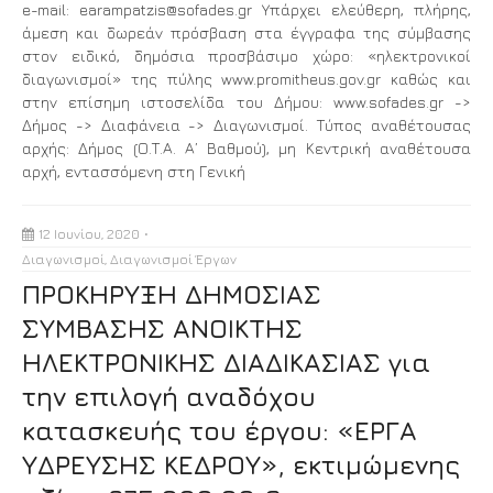
e-mail: earampatzis@sofades.gr Υπάρχει ελεύθερη, πλήρης,
άμεση και δωρεάν πρόσβαση στα έγγραφα της σύμβασης
στον ειδικό, δημόσια προσβάσιμο χώρο: «ηλεκτρονικοί
διαγωνισμοί» της πύλης www.promitheus.gov.gr καθώς και
στην επίσημη ιστοσελίδα του Δήμου: www.sofades.gr ->
Δήμος -> Διαφάνεια -> Διαγωνισμοί. Τύπος αναθέτουσας
αρχής: Δήμος (Ο.Τ.Α. Α’ Βαθμού), μη Κεντρική αναθέτουσα
αρχή, εντασσόμενη στη Γενική
12 Ιουνίου, 2020
Διαγωνισμοί
,
Διαγωνισμοί Έργων
ΠΡΟΚΗΡΥΞΗ ΔΗΜΟΣΙΑΣ
ΣΥΜΒΑΣΗΣ ΑΝΟΙΚΤΗΣ
ΗΛΕΚΤΡΟΝΙΚΗΣ ΔΙΑΔΙΚΑΣΙΑΣ για
την επιλογή αναδόχου
κατασκευής του έργου: «ΕΡΓΑ
ΥΔΡΕΥΣΗΣ ΚΕΔΡΟΥ», εκτιμώμενης