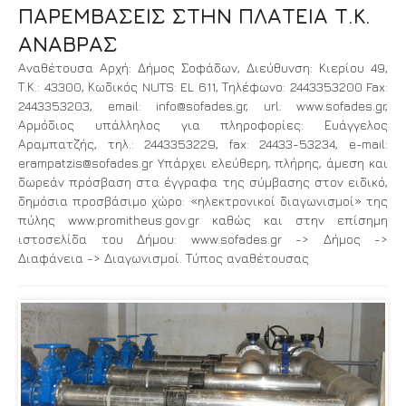
ΠΑΡΕΜΒΑΣΕΙΣ ΣΤΗΝ ΠΛΑΤΕΙΑ Τ.Κ.
ΑΝΑΒΡΑΣ
Αναθέτουσα Αρχή: Δήμος Σοφάδων, Διεύθυνση: Κιερίου 49,
Τ.Κ.: 43300, Κωδικός NUTS: EL 611, Τηλέφωνο: 2443353200 Fax:
2443353203, email: info@sofades.gr, url: www.sofades.gr,
Αρμόδιος υπάλληλος για πληροφορίες: Ευάγγελος
Αραμπατζής, τηλ.: 2443353229, fax: 24433-53234, e-mail:
erampatzis@sofades.gr Υπάρχει ελεύθερη, πλήρης, άμεση και
δωρεάν πρόσβαση στα έγγραφα της σύμβασης στον ειδικό,
δημόσια προσβάσιμο χώρο: «ηλεκτρονικοί διαγωνισμοί» της
πύλης www.promitheus.gov.gr καθώς και στην επίσημη
ιστοσελίδα του Δήμου: www.sofades.gr -> Δήμος ->
Διαφάνεια -> Διαγωνισμοί. Τύπος αναθέτουσας