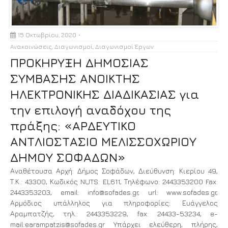
15 Οκτωβρίου, 2020
Ανακοινώσεις
,
Διαγωνισμοί
,
Διαγωνισμοί Έργων
ΠΡΟΚΗΡΥΞΗ ΔΗΜΟΣΙΑΣ
ΣΥΜΒΑΣΗΣ ΑΝΟΙΚΤΗΣ
ΗΛΕΚΤΡΟΝΙΚΗΣ ΔΙΑΔΙΚΑΣΙΑΣ για
την επιλογή αναδόχου της
πράξης: «ΑΡΔΕΥΤΙΚΟ
ΑΝΤΛΙΟΣΤΑΣΙΟ ΜΕΛΙΣΣΟΧΩΡΙΟΥ
ΔΗΜΟΥ ΣΟΦΑΔΩΝ»
Αναθέτουσα Αρχή: Δήμος Σοφάδων, Διεύθυνση: Κιερίου 49,
Τ.Κ.: 43300, Κωδικός NUTS: EL611, Τηλέφωνο: 2443353200 Fax:
2443353203, email: info@sofades.gr, url: www.sofades.gr,
Αρμόδιος υπάλληλος για πληροφορίες: Ευάγγελος
Αραμπατζής, τηλ.: 2443353229, fax: 24433-53234, e-
mail:earampatzis@sofades.gr Υπάρχει ελεύθερη, πλήρης,