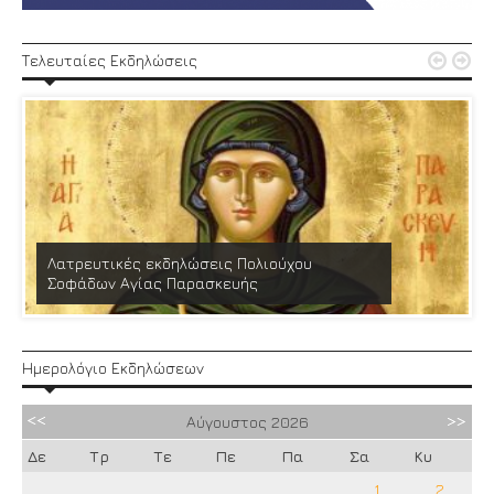


Τελευταίες Εκδηλώσεις
Λατρευτικές εκδηλώσεις Πολιούχου
Σοφάδων Αγίας Παρασκευής
Ημερολόγιο Εκδηλώσεων
Αύγουστος
2026
Δε
Τρ
Τε
Πε
Πα
Σα
Κυ
1
2