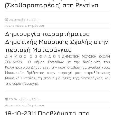
(Σκαθαροπαρέας) στη Ρεντίνα
26 Οκτωβρίου, 2011
Ανακοινώσεις
,
Ενημέρωση
Δημιουργία παραρτήματος
Δημοτικής Μουσικής Σχολής στην
περιοχή Ματαράγκας
Δ Η Μ Ο Σ Σ Ο Φ Α Δ Ω Ν ΔΗΜΟΤΙΚΗ ΜΟΥΣΙΚΗ ΣΧΟΛΗ
ΣΟΦΑΔΩΝ Ο Δήμος Σοφάδων με την διεύρυνση του
Καλλικρατικού Δήμου έχει την καλή διάθεση να ανοίξει τους
Μουσικούς Ορίζοντες στην περιοχή μας παραθέτοντας
Μουσική Εκπαίδευση στους μαθητές της Ματαράγκας και
της γύρω περιοχής.
20 Οκτωβρίου, 2011
Ανακοινώσεις
,
Ενημέρωση
18-10-2011 Προβλήματα στο