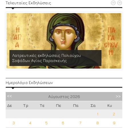


Τελευταίες Εκδηλώσεις
Λατρευτικές εκδηλώσεις Πολιούχου
Σοφάδων Αγίας Παρασκευής
Ημερολόγιο Εκδηλώσεων
Αύγουστος
2026
Δε
Τρ
Τε
Πε
Πα
Σα
Κυ
1
2
3
4
5
6
7
8
9