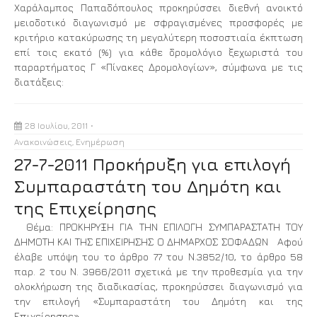
Χαράλαμπος Παπαδόπουλος προκηρύσσει διεθνή ανοικτό
μειοδοτικό διαγωνισμό με σφραγισμένες προσφορές με
κριτήριο κατακύρωσης τη μεγαλύτερη ποσοστιαία έκπτωση
επί τοις εκατό (%) για κάθε δρομολόγιο ξεχωριστά του
παραρτήματος Γ «Πίνακες Δρομολογίων», σύμφωνα με τις
διατάξεις:
28 Ιουλίου, 2011
Ανακοινώσεις
,
Ενημέρωση
27-7-2011 Προκήρυξη για επιλογή
Συμπαραστάτη του Δημότη και
της Επιχείρησης
Θέμα: ΠΡΟΚΗΡΥΞΗ ΓΙΑ ΤΗΝ ΕΠΙΛΟΓΗ ΣΥΜΠΑΡΑΣΤΑΤΗ ΤΟΥ
ΔΗΜΟΤΗ ΚΑΙ ΤΗΣ ΕΠΙΧΕΙΡΗΣΗΣ Ο ΔΗΜΑΡΧΟΣ ΣΟΦΑΔΩΝ Αφού
έλαβε υπόψη του το άρθρο 77 του Ν.3852/10, το άρθρο 58
παρ. 2 του Ν. 3966/2011 σχετικά με την προθεσμία για την
ολοκλήρωση της διαδικασίας, προκηρύσσει διαγωνισμό για
την επιλογή «Συμπαραστάτη του Δημότη και της
Επιχείρησης».