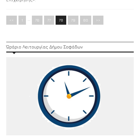
…
<<
1
76
77
78
79
80
>>
Ώράριο Λειτουργίας Δήμου Σοφάδων