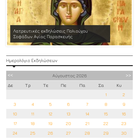
Λατρευτικές εκδηλώσεις Πολιούχου
Σοφάδων Αγίας Παρασκευής
Ημερολόγιο Εκδηλώσεων
Αύγουστος
2026
Δε
Τρ
Τε
Πε
Πα
Σα
Κυ
1
2
3
4
5
6
7
8
9
10
11
12
13
14
15
16
17
18
19
20
21
22
23
24
25
26
27
28
29
30