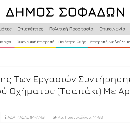
μότες
Επισκέπτες
Πολιτική Προστασία
Επικοινωνία
μάρχου
Οικονομική Επιτροπή
Ποιότητα Ζωής
Επιτροπή Διαβούλευ
ης Των Εργασιών Συντήρηση
ύ Οχήματος (τσαπάκι) Με Αρ
ΑΔΑ: 4ΑΣΛΩ1Μ-ΛΜΘ
Αρ. Πρωτοκόλλου: 14793