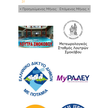
31
« Προηγούμενος Μήνας
Επόμενος Μήνας »