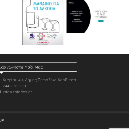
ικοινωνήστε Μαζί Μας
Κιερίου 49, Δήμος Σοφάδων, Καρδίτσα
2443353200
info@sofades.gr
UP