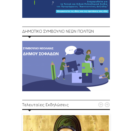
ΔΗΜΟΤΙΚΟ ΣΥΜΒΟΥΛΙΟ ΝΕΩΝ ΠΟΛΙΤΩΝ
1ο Φεστ


Τελευταίες Εκδηλώσεις
29, 30/6