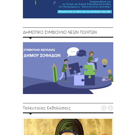
ΔΗΜΟΤΙΚΟ ΣΥΜΒΟΥΛΙΟ ΝΕΩΝ ΠΟΛΙΤΩΝ
1ο Φεστ


Τελευταίες Εκδηλώσεις
29, 30/6