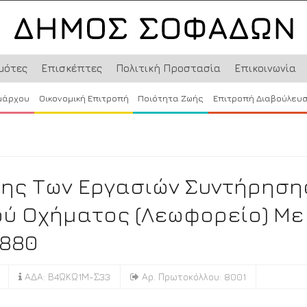
μότες
Επισκέπτες
Πολιτική Προστασία
Επικοινωνία
μάρχου
Οικονομική Επιτροπή
Ποιότητα Ζωής
Επιτροπή Διαβούλευ
ης Των Εργασιών Συντήρηση
ού Οχήματος (λεωφορείο) Με
1880
ΑΔΑ: Β4ΩΚΩ1Μ-Σ33
Αρ. Πρωτοκόλλου: 8001