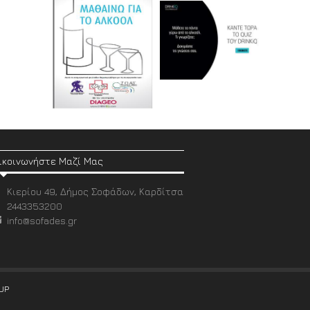
ικοινωνήστε Μαζί Μας
Κιερίου 49, Δήμος Σοφάδων, Καρδίτσα
2443353200
info@sofades.gr
UP