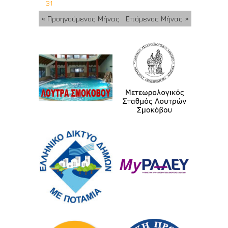
31
« Προηγούμενος Μήνας
Επόμενος Μήνας »