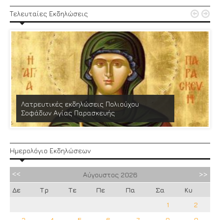


Τελευταίες Εκδηλώσεις
Λατρευτικές εκδηλώσεις Πολιούχου
Σοφάδων Αγίας Παρασκευής
Ημερολόγιο Εκδηλώσεων
Αύγουστος
2026
Δε
Τρ
Τε
Πε
Πα
Σα
Κυ
1
2
3
4
5
6
7
8
9