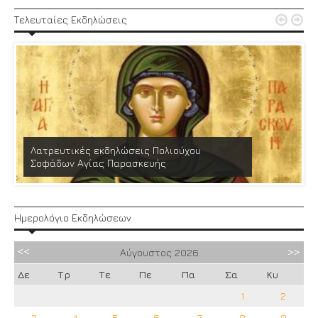


Τελευταίες Εκδηλώσεις
Λατρευτικές εκδηλώσεις Πολιούχου
Σοφάδων Αγίας Παρασκευής
Ημερολόγιο Εκδηλώσεων
Αύγουστος
2026
Δε
Τρ
Τε
Πε
Πα
Σα
Κυ
1
2
3
4
5
6
7
8
9