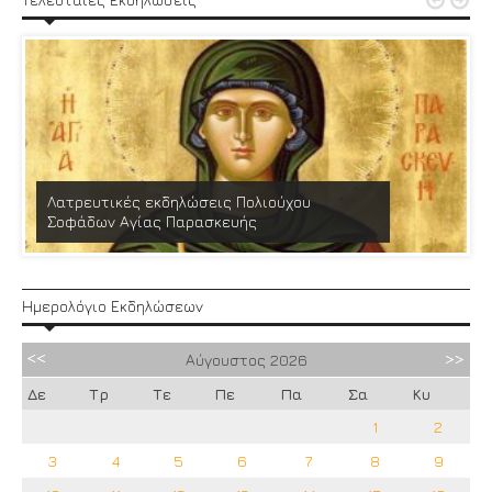


Λατρευτικές εκδηλώσεις Πολιούχου
Σοφάδων Αγίας Παρασκευής
Ημερολόγιο Εκδηλώσεων
Αύγουστος
2026
Δε
Τρ
Τε
Πε
Πα
Σα
Κυ
1
2
3
4
5
6
7
8
9