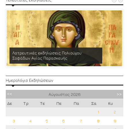


Λατρευτικές εκδηλώσεις Πολιούχου
Σοφάδων Αγίας Παρασκευής
Ημερολόγιο Εκδηλώσεων
Αύγουστος
2026
Δε
Τρ
Τε
Πε
Πα
Σα
Κυ
1
2
3
4
5
6
7
8
9