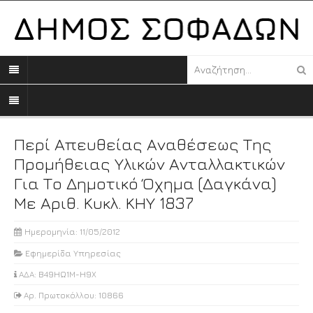
Περί Απευθείας Αναθέσεως Της
Προμήθειας Υλικών Ανταλλακτικών
Για Το Δημοτικό Όχημα (δαγκάνα)
Με Αριθ. Κυκλ. ΚΗΥ 1837
Ημερομηνία: 11/05/2012
Εφημερίδα Υπηρεσίας
ΑΔΑ: Β49ΗΩ1Μ-Η9Χ
Αρ. Πρωτοκόλλου: 10866