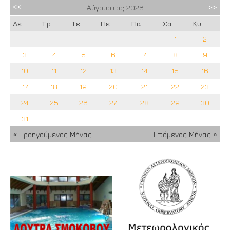
Αύγουστος
2026
Δε
Τρ
Τε
Πε
Πα
Σα
Κυ
1
2
3
4
5
6
7
8
9
10
11
12
13
14
15
16
17
18
19
20
21
22
23
24
25
26
27
28
29
30
31
« Προηγούμενος Μήνας
Επόμενος Μήνας »