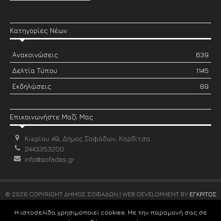
Κατηγορίες Νέων
Ανακοινώσεις
639
Δελτία Τύπου
1145
Εκδηλώσεις
89
Επικοινωνήστε Μαζί Μας
Κιερίου 49, Δήμος Σοφάδων, Καρδίτσα
2443353200
info@sofades.gr
© 2026 COPYRIGHT ΔΗΜΟΣ ΣΟΦΑΔΩΝ | WEB DEVELOPMENT BY
ΕΓΚΡΙΤΟΣ
GROUP
Η ιστοσελίδα χρησιμοποιεί cookies. Με την παραμονή σας σε