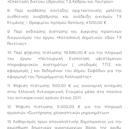
«Επέκταση δικτύου ύδρευσης Τ.Δ Κέδρου και Λουτρού».
8. Περί ανάθεσης σύνταξης αρχιτεκτονικής μελέτης
αισθητικής αναβάθμισης και ανάδειξη οικισμών Τ.Κ
Κτιμένης – Θραψιμίου πρ/σμού δαπάνης 4.500,00 € .
9. Περί εκδίκασης ένστασης και έγκρισης πρακτικών
διαγωνισμού του έργου «Κατασκευή Δημοτικών οδών Τ.Κ
Ρεντίνας».
10. Περί ψήφισης πίστωσης 79.680,00 € για την πληρωμή
του έργου «Λειτουργική Ενοποίηση υφιστάμενων
πληροφοριακών συστημάτων ( υποδομές Τ.Π.Ε και
εφαρμογές ) και δεδομένων του Δήμου Σοφάδων για την
εφαρμογή του Προγράμματος Καλλικράτης» .
11. Ψήφιση πίστωσης 500,00 € ως οικονομική ενίσχυση
στην Ελληνική Αντικαρκινική Εταιρεία μέσα στα πλαίσια
του αντικαρκινικού εράνου έτους 2011 .
12. Ψήφιση πίστωσης 5.000,00 € για την πληρωμή
εργασιών «Συντήρησης χλοοκοπτικών μηχανημάτων» .
13. Καθορισμός όρων επαναληπτικής δημοπρασίας για την
εκμίσθωση δημοτικών αγροτεμαχίων βάσει της αριθμ.