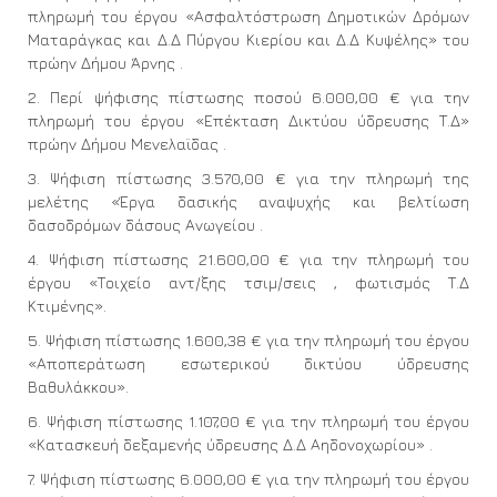
πληρωμή του έργου «Ασφαλτόστρωση Δημοτικών Δρόμων
Ματαράγκας και Δ.Δ Πύργου Κιερίου και Δ.Δ Κυψέλης» του
πρώην Δήμου Άρνης .
2. Περί ψήφισης πίστωσης ποσού 6.000,00 € για την
πληρωμή του έργου «Επέκταση Δικτύου ύδρευσης Τ.Δ»
πρώην Δήμου Μενελαϊδας .
3. Ψήφιση πίστωσης 3.570,00 € για την πληρωμή της
μελέτης «Έργα δασικής αναψυχής και βελτίωση
δασοδρόμων δάσους Ανωγείου .
4. Ψήφιση πίστωσης 21.600,00 € για την πληρωμή του
έργου «Τοιχείο αντ/ξης τσιμ/σεις , φωτισμός Τ.Δ
Κτιμένης».
5. Ψήφιση πίστωσης 1.600,38 € για την πληρωμή του έργου
«Αποπεράτωση εσωτερικού δικτύου ύδρευσης
Βαθυλάκκου».
6. Ψήφιση πίστωσης 1.107,00 € για την πληρωμή του έργου
«Κατασκευή δεξαμενής ύδρευσης Δ.Δ Αηδονοχωρίου» .
7. Ψήφιση πίστωσης 6.000,00 € για την πληρωμή του έργου