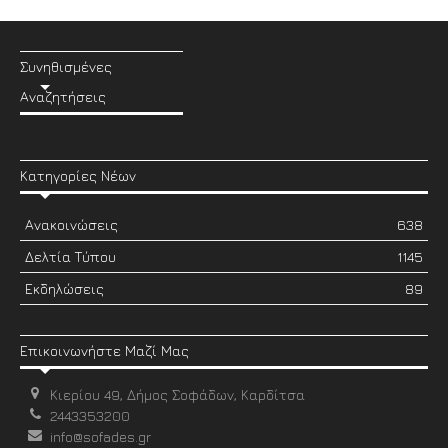
Συνηθισμένες
Αναζητήσεις
Κατηγορίες Νέων
Ανακοινώσεις
638
Δελτία Τύπου
1145
Εκδηλώσεις
89
Επικοινωνήστε Μαζί Μας
Κιερίου 49, Δήμος Σοφάδων, Καρδίτσα
2443353200
info@sofades.gr