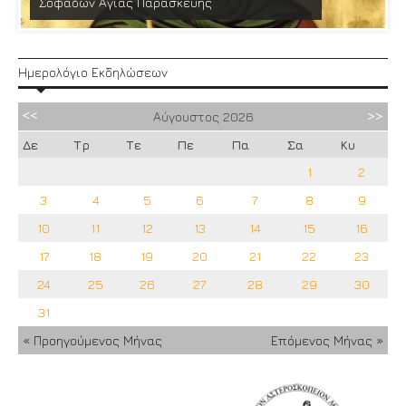
Σοφάδων Αγίας Παρασκευής
Ημερολόγιο Εκδηλώσεων
Αύγουστος
2026
Δε
Τρ
Τε
Πε
Πα
Σα
Κυ
1
2
3
4
5
6
7
8
9
10
11
12
13
14
15
16
17
18
19
20
21
22
23
24
25
26
27
28
29
30
31
« Προηγούμενος Μήνας
Επόμενος Μήνας »