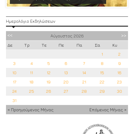
Ημερολόγιο Εκδηλώσεων
Αύγουστος
2026
Δε
Τρ
Τε
Πε
Πα
Σα
Κυ
1
2
3
4
5
6
7
8
9
10
11
12
13
14
15
16
17
18
19
20
21
22
23
24
25
26
27
28
29
30
31
« Προηγούμενος Μήνας
Επόμενος Μήνας »