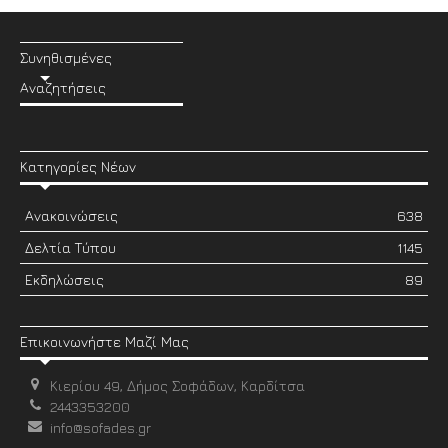
Συνηθισμένες
Αναζητήσεις
Κατηγορίες Νέων
Ανακοινώσεις
638
Δελτία Τύπου
1145
Εκδηλώσεις
89
Επικοινωνήστε Μαζί Μας
Κιερίου 49, Δήμος Σοφάδων, Καρδίτσα
2443353200
info@sofades.gr