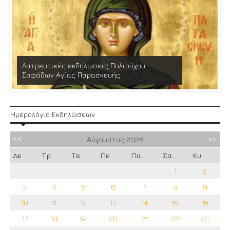
Λατρευτικές εκδηλώσεις Πολιούχου
Σοφάδων Αγίας Παρασκευής
Ημερολόγιο Εκδηλώσεων
Αύγουστος
2026
Δε
Τρ
Τε
Πε
Πα
Σα
Κυ
1
2
3
4
5
6
7
8
9
10
11
12
13
14
15
16
17
18
19
20
21
22
23