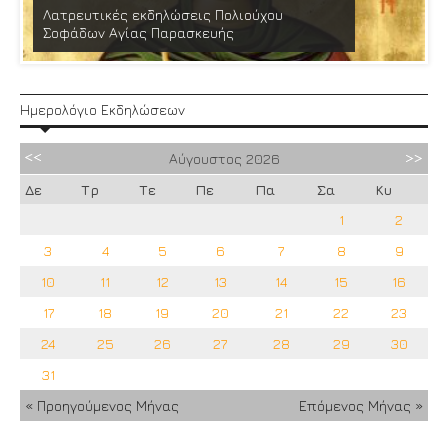
Λατρευτικές εκδηλώσεις Πολιούχου
Σοφάδων Αγίας Παρασκευής
Ημερολόγιο Εκδηλώσεων
Αύγουστος
2026
Δε
Τρ
Τε
Πε
Πα
Σα
Κυ
1
2
3
4
5
6
7
8
9
10
11
12
13
14
15
16
17
18
19
20
21
22
23
24
25
26
27
28
29
30
31
« Προηγούμενος Μήνας
Επόμενος Μήνας »