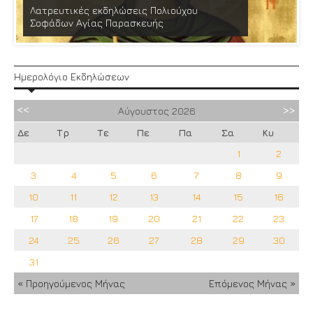
Λατρευτικές εκδηλώσεις Πολιούχου
Σοφάδων Αγίας Παρασκευής
Ημερολόγιο Εκδηλώσεων
Αύγουστος
2026
Δε
Τρ
Τε
Πε
Πα
Σα
Κυ
1
2
3
4
5
6
7
8
9
10
11
12
13
14
15
16
17
18
19
20
21
22
23
24
25
26
27
28
29
30
31
« Προηγούμενος Μήνας
Επόμενος Μήνας »