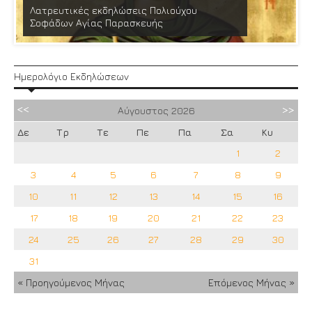
Λατρευτικές εκδηλώσεις Πολιούχου
Σοφάδων Αγίας Παρασκευής
Ημερολόγιο Εκδηλώσεων
Αύγουστος
2026
Δε
Τρ
Τε
Πε
Πα
Σα
Κυ
1
2
3
4
5
6
7
8
9
10
11
12
13
14
15
16
17
18
19
20
21
22
23
24
25
26
27
28
29
30
31
« Προηγούμενος Μήνας
Επόμενος Μήνας »