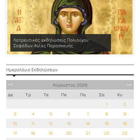
Λατρευτικές εκδηλώσεις Πολιούχου
Σοφάδων Αγίας Παρασκευής
Ημερολόγιο Εκδηλώσεων
Αύγουστος
2026
Δε
Τρ
Τε
Πε
Πα
Σα
Κυ
1
2
3
4
5
6
7
8
9
10
11
12
13
14
15
16
17
18
19
20
21
22
23