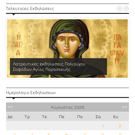


Τελευταίες Εκδηλώσεις
Λατρευτικές εκδηλώσεις Πολιούχου
Σοφάδων Αγίας Παρασκευής
Ημερολόγιο Εκδηλώσεων
Αύγουστος
2026
Δε
Τρ
Τε
Πε
Πα
Σα
Κυ
1
2
3
4
5
6
7
8
9