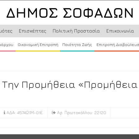
μότες
Επισκέπτες
Πολιτική Προστασία
Επικοινωνία
μάρχου
Οικονομική Επιτροπή
Ποιότητα Ζωής
Επιτροπή Διαβούλευ
 Την Προμήθεια «Προμήθεια
ΑΔΑ: 4574Ω1Μ-01Ε
Αρ. Πρωτοκόλλου: 22120