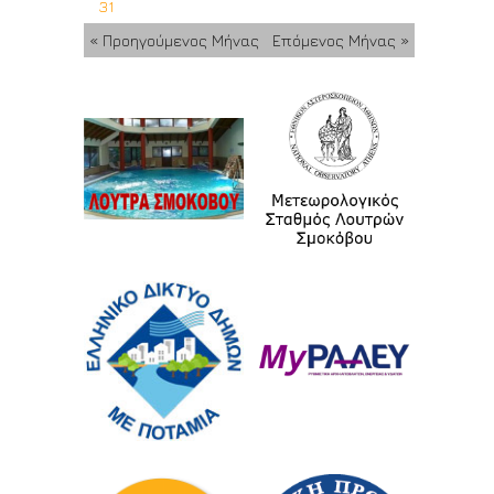
31
« Προηγούμενος Μήνας
Επόμενος Μήνας »