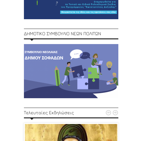
ΔΗΜΟΤΙΚΟ ΣΥΜΒΟΥΛΙΟ ΝΕΩΝ ΠΟΛΙΤΩΝ
1ο Φεστ


Τελευταίες Εκδηλώσεις
29, 30/6