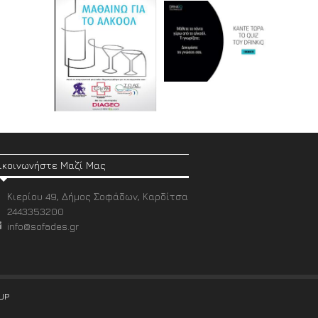
ικοινωνήστε Μαζί Μας
Κιερίου 49, Δήμος Σοφάδων, Καρδίτσα
2443353200
info@sofades.gr
UP