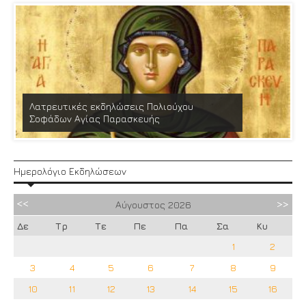
Λατρευτικές εκδηλώσεις Πολιούχου
Σοφάδων Αγίας Παρασκευής
Ημερολόγιο Εκδηλώσεων
Αύγουστος
2026
Δε
Τρ
Τε
Πε
Πα
Σα
Κυ
1
2
3
4
5
6
7
8
9
10
11
12
13
14
15
16