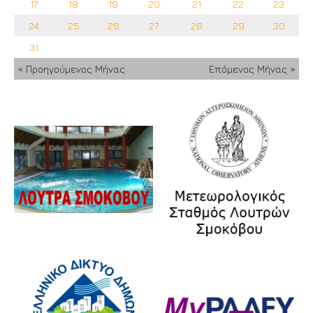
17
18
19
20
21
22
23
24
25
26
27
28
29
30
31
« Προηγούμενος Μήνας
Επόμενος Μήνας »