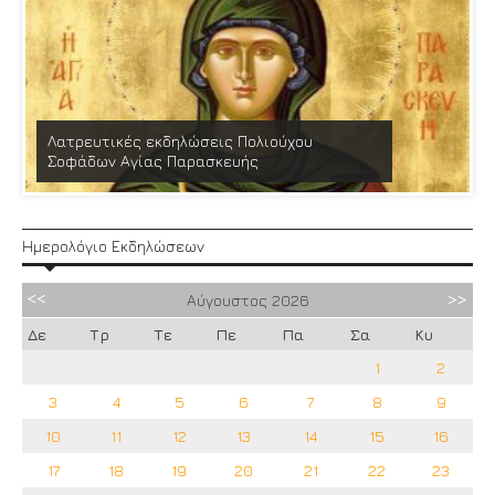
Λατρευτικές εκδηλώσεις Πολιούχου
Σοφάδων Αγίας Παρασκευής
Ημερολόγιο Εκδηλώσεων
Αύγουστος
2026
Δε
Τρ
Τε
Πε
Πα
Σα
Κυ
1
2
3
4
5
6
7
8
9
10
11
12
13
14
15
16
17
18
19
20
21
22
23