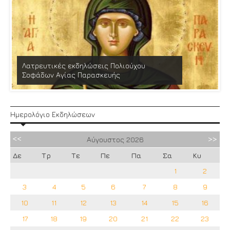
Λατρευτικές εκδηλώσεις Πολιούχου
Σοφάδων Αγίας Παρασκευής
Ημερολόγιο Εκδηλώσεων
Αύγουστος
2026
Δε
Τρ
Τε
Πε
Πα
Σα
Κυ
1
2
3
4
5
6
7
8
9
10
11
12
13
14
15
16
17
18
19
20
21
22
23