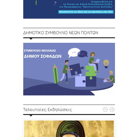
ΔΗΜΟΤΙΚΟ ΣΥΜΒΟΥΛΙΟ ΝΕΩΝ ΠΟΛΙΤΩΝ
1ο Φεστ


Τελευταίες Εκδηλώσεις
29, 30/6