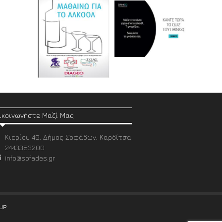
ικοινωνήστε Μαζί Μας
Κιερίου 49, Δήμος Σοφάδων, Καρδίτσα
2443353200
info@sofades.gr
UP