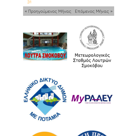
31
« Προηγούμενος Μήνας
Επόμενος Μήνας »