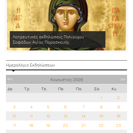
Λατρευτικές εκδηλώσεις Πολιούχου
Σοφάδων Αγίας Παρασκευής
Ημερολόγιο Εκδηλώσεων
Αύγουστος
2026
Δε
Τρ
Τε
Πε
Πα
Σα
Κυ
1
2
3
4
5
6
7
8
9
10
11
12
13
14
15
16
17
18
19
20
21
22
23