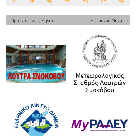
24
25
26
27
28
29
30
31
« Προηγούμενος Μήνας
Επόμενος Μήνας »