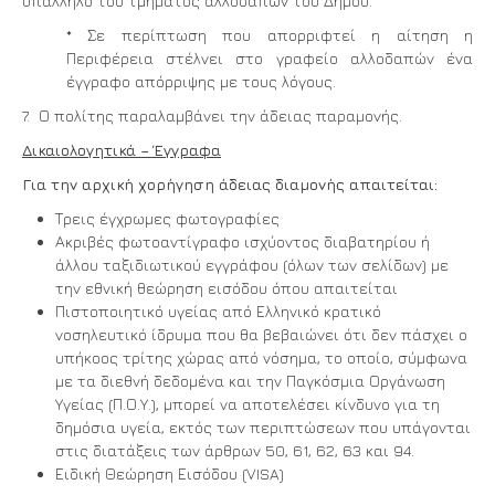
υπάλληλο του τμήματος αλλοδαπών του Δήμου.
* Σε περίπτωση που απορριφτεί η αίτηση η
Περιφέρεια στέλνει στο γραφείο αλλοδαπών ένα
έγγραφο απόρριψης με τους λόγους.
7. Ο πολίτης παραλαμβάνει την άδειας παραμονής.
Δικαιολογητικά – Έγγραφα
Για την αρχική χορήγηση άδειας διαμονής απαιτείται:
Τρεις έγχρωμες φωτογραφίες
Ακριβές φωτοαντίγραφο ισχύοντος διαβατηρίου ή
άλλου ταξιδιωτικού εγγράφου (όλων των σελίδων) με
την εθνική θεώρηση εισόδου όπου απαιτείται
Πιστοποιητικό υγείας από Ελληνικό κρατικό
νοσηλευτικό ίδρυμα που θα βεβαιώνει ότι δεν πάσχει ο
υπήκοος τρίτης χώρας από νόσημα, το οποίο, σύμφωνα
με τα διεθνή δεδομένα και την Παγκόσμια Οργάνωση
Υγείας (Π.Ο.Υ.), μπορεί να αποτελέσει κίνδυνο για τη
δημόσια υγεία, εκτός των περιπτώσεων που υπάγονται
στις διατάξεις των άρθρων 50, 61, 62, 63 και 94.
Ειδική Θεώρηση Εισόδου (VISA)