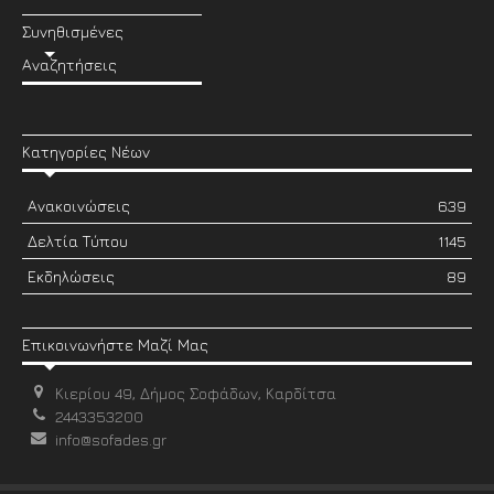
Συνηθισμένες
Αναζητήσεις
Κατηγορίες Νέων
Ανακοινώσεις
639
Δελτία Τύπου
1145
Εκδηλώσεις
89
Επικοινωνήστε Μαζί Μας
Κιερίου 49, Δήμος Σοφάδων, Καρδίτσα
2443353200
info@sofades.gr