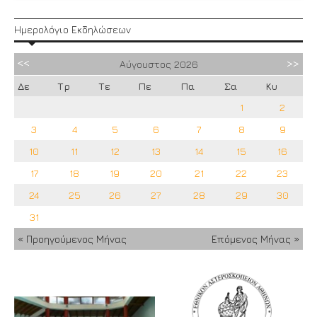
Ημερολόγιο Εκδηλώσεων
Αύγουστος
2026
Δε
Τρ
Τε
Πε
Πα
Σα
Κυ
1
2
3
4
5
6
7
8
9
10
11
12
13
14
15
16
17
18
19
20
21
22
23
24
25
26
27
28
29
30
31
« Προηγούμενος Μήνας
Επόμενος Μήνας »