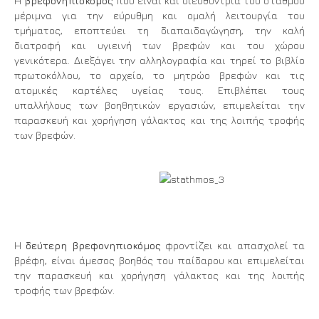
Η
βρεφονηπιοκόμος
που είναι και διευθύντρια του σταθμού
μέριμνα για την εύρυθμη και ομαλή λειτουργία του
τμήματος, εποπτεύει τη διαπαιδαγώγηση, την καλή
διατροφή και υγιεινή των βρεφών και του χώρου
γενικότερα. Διεξάγει την αλληλογραφία και τηρεί το βιβλίο
πρωτοκόλλου, το αρχείο, το μητρώο βρεφών και τις
ατομικές καρτέλες υγείας τους. Επιβλέπει τους
υπαλλήλους των βοηθητικών εργασιών, επιμελείται την
παρασκευή και χορήγηση γάλακτος και της λοιπής τροφής
των βρεφών.
Η
δεύτερη βρεφονηπιοκόμος
φροντίζει και απασχολεί τα
βρέφη, είναι άμεσος βοηθός του παίδαρου και επιμελείται
την παρασκευή και χορήγηση γάλακτος και της λοιπής
τροφής των βρεφών.