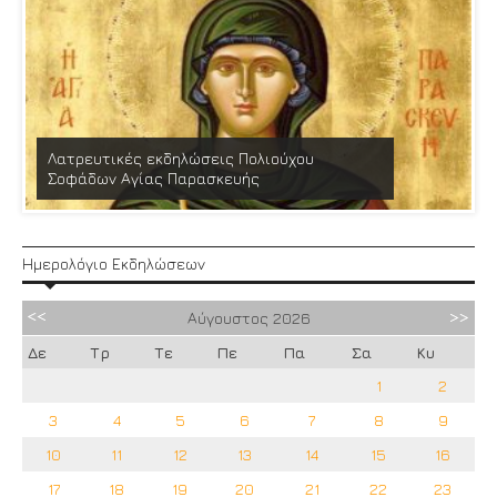
Λατρευτικές εκδηλώσεις Πολιούχου
Σοφάδων Αγίας Παρασκευής
Ημερολόγιο Εκδηλώσεων
Αύγουστος
2026
Δε
Τρ
Τε
Πε
Πα
Σα
Κυ
1
2
3
4
5
6
7
8
9
10
11
12
13
14
15
16
17
18
19
20
21
22
23