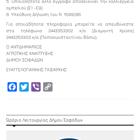
5. Οποιοδήποτε άλλο έγγραφο αποδεικνύει την καλλιέργεια
αμπελιού (Ε1 -Ε9)
6. Υπεύθυνη Δήλωση του Ν. 1599/86
Για οποιαδήποτε πληροφορία μπορείτε να απευθύνεστε
στα τηλέφωνα 2443353302 κ/α (Διαμαντή Χρύσα)
2443353303 κ/α (Παπακωνσταντίνου Βάσω).
Ο ΑΝΤΙΔΗΜΑΡΧΟΣ
ΑΓΡΟΤΙΚΗΣ ΑΝΑΠΤΥΞΗΣ
ΔΗΜΟΥ ΣΟΦΑΔΩΝ
ΕΥΑΓΓΕΛΟΓΙΑΝΝΗΣ ΤΑΞΙΑΡΧΗΣ
Facebook
Twitter
Viber
Copy
Link
Ώράριο Λειτουργίας Δήμου Σοφάδων