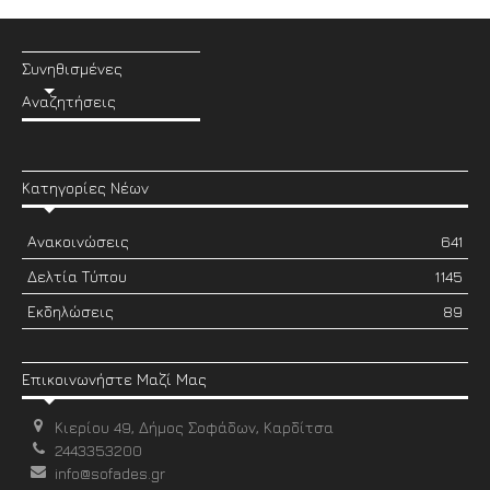
Συνηθισμένες
Αναζητήσεις
Κατηγορίες Νέων
Ανακοινώσεις
641
Δελτία Τύπου
1145
Εκδηλώσεις
89
Επικοινωνήστε Μαζί Μας
Κιερίου 49, Δήμος Σοφάδων, Καρδίτσα
2443353200
info@sofades.gr