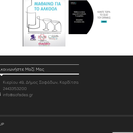
ικοινωνήστε Μαζί Μας
Κιερίου 49, Δήμος Σοφάδων, Καρδίτσα
2443353200
info@sofades.gr
UP