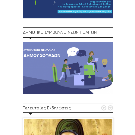
ΔΗΜΟΤΙΚΟ ΣΥΜΒΟΥΛΙΟ ΝΕΩΝ ΠΟΛΙΤΩΝ
1ο Φεστ


Τελευταίες Εκδηλώσεις
29, 30/6