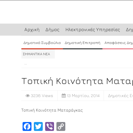
Αρχική
Δήμος
Ηλεκτρονικές Υπηρεσίες
Δη
Δημοτικό Συμβούλιο
Δημοτική Επιτροπή
Αποφάσεις Δη
ΣΗΜΑΝΤΙΚΑ ΝΕΑ
...
...
...
Τοπική Κοινότητα Ματ
3236 Views
13 Μαρτίου, 2014
Δημοτικές Ε
Τοπική Κοινότητα Ματαράγκας
Facebook
Twitter
Viber
Copy