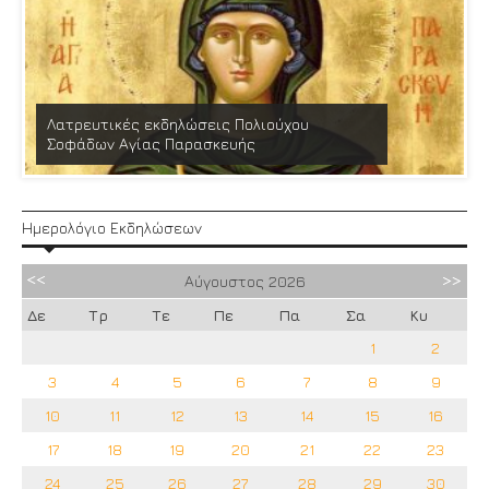
Λατρευτικές εκδηλώσεις Πολιούχου
Σοφάδων Αγίας Παρασκευής
Ημερολόγιο Εκδηλώσεων
Αύγουστος
2026
Δε
Τρ
Τε
Πε
Πα
Σα
Κυ
1
2
3
4
5
6
7
8
9
10
11
12
13
14
15
16
17
18
19
20
21
22
23
24
25
26
27
28
29
30