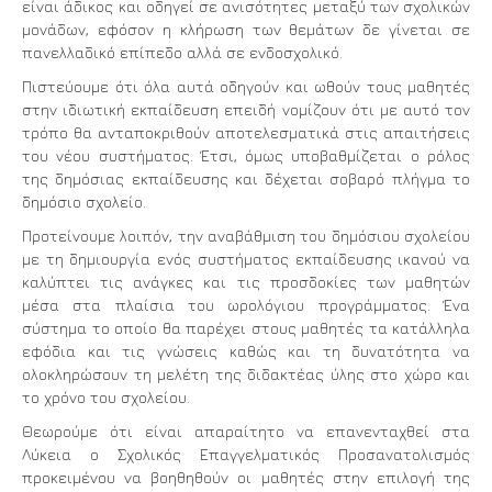
είναι άδικος και οδηγεί σε ανισότητες μεταξύ των σχολικών
μονάδων, εφόσον η κλήρωση των θεμάτων δε γίνεται σε
πανελλαδικό επίπεδο αλλά σε ενδοσχολικό.
Πιστεύουμε ότι όλα αυτά οδηγούν και ωθούν τους μαθητές
στην ιδιωτική εκπαίδευση επειδή νομίζουν ότι με αυτό τον
τρόπο θα ανταποκριθούν αποτελεσματικά στις απαιτήσεις
του νέου συστήματος. Έτσι, όμως υποβαθμίζεται ο ρόλος
της δημόσιας εκπαίδευσης και δέχεται σοβαρό πλήγμα το
δημόσιο σχολείο.
Προτείνουμε λοιπόν, την αναβάθμιση του δημόσιου σχολείου
με τη δημιουργία ενός συστήματος εκπαίδευσης ικανού να
καλύπτει τις ανάγκες και τις προσδοκίες των μαθητών
μέσα στα πλαίσια του ωρολόγιου προγράμματος. Ένα
σύστημα το οποίο θα παρέχει στους μαθητές τα κατάλληλα
εφόδια και τις γνώσεις καθώς και τη δυνατότητα να
ολοκληρώσουν τη μελέτη της διδακτέας ύλης στο χώρο και
το χρόνο του σχολείου.
Θεωρούμε ότι είναι απαραίτητο να επανενταχθεί στα
Λύκεια ο Σχολικός Επαγγελματικός Προσανατολισμός
προκειμένου να βοηθηθούν οι μαθητές στην επιλογή της