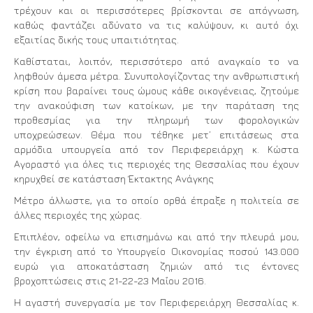
τρέχουν και οι περισσότερες βρίσκονται σε απόγνωση,
καθώς φαντάζει αδύνατο να τις καλύψουν, κι αυτό όχι
εξαιτίας δικής τους υπαιτιότητας.
Καθίσταται, λοιπόν, περισσότερο από αναγκαίο το να
ληφθούν άμεσα μέτρα. Συνυπολογίζοντας την ανθρωπιστική
κρίση που βαραίνει τους ώμους κάθε οικογένειας, ζητούμε
την ανακούφιση των κατοίκων, με την παράταση της
προθεσμίας για την πληρωμή των φορολογικών
υποχρεώσεων. Θέμα που τέθηκε μετ’ επιτάσεως στα
αρμόδια υπουργεία από τον Περιφερειάρχη κ. Κώστα
Αγοραστό για όλες τις περιοχές της Θεσσαλίας που έχουν
κηρυχθεί σε κατάσταση Έκτακτης Ανάγκης
Μέτρο άλλωστε, για το οποίο ορθά έπραξε η πολιτεία σε
άλλες περιοχές της χώρας.
Επιπλέον, οφείλω να επισημάνω και από την πλευρά μου,
την έγκριση από το Υπουργείο Οικονομίας ποσού 143.000
ευρώ για αποκατάσταση ζημιών από τις έντονες
βροχοπτώσεις στις 21-22-23 Μαΐου 2016.
Η αγαστή συνεργασία με τον Περιφερειάρχη Θεσσαλίας κ.