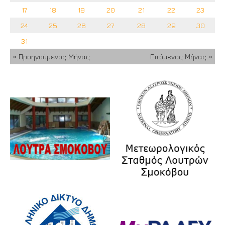
17
18
19
20
21
22
23
24
25
26
27
28
29
30
31
« Προηγούμενος Μήνας
Επόμενος Μήνας »