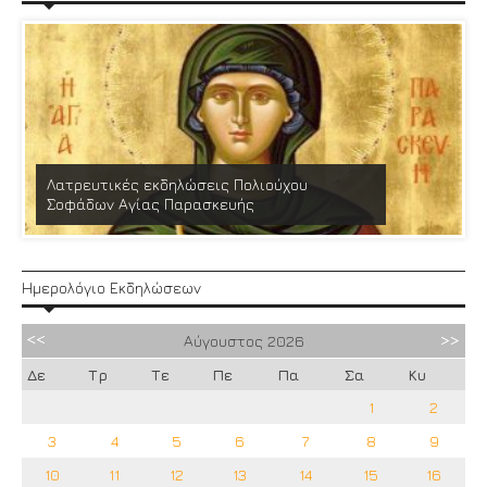
Λατρευτικές εκδηλώσεις Πολιούχου
Σοφάδων Αγίας Παρασκευής
Ημερολόγιο Εκδηλώσεων
Αύγουστος
2026
Δε
Τρ
Τε
Πε
Πα
Σα
Κυ
1
2
3
4
5
6
7
8
9
10
11
12
13
14
15
16