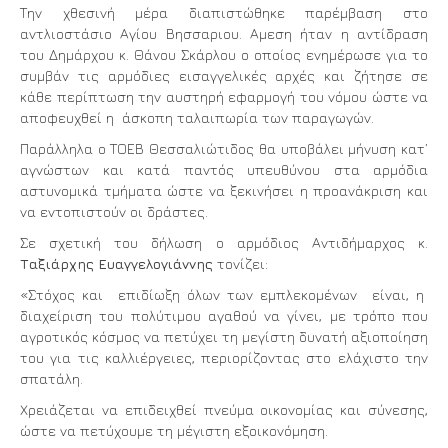
Την χθεσινή μέρα διαπιστώθηκε παρέμβαση στο
αντλιοστάσιο Αγίου Βησσαριου. Αμεση ήταν η αντίδραση
του Δημάρχου κ. Θάνου Σκάρλου ο οποίος ενημέρωσε για το
συμβάν τις αρμόδιες εισαγγελικές αρχές και ζήτησε σε
κάθε περίπτωση την αυστηρή εφαρμογή του νόμου ώστε να
αποφευχθεί η άσκοπη ταλαιπωρία των παραγωγών.
Παράλληλα ο ΤΟΕΒ Θεσσαλιώτιδος θα υποβάλει μήνυση κατ’
αγνώστων και κατά παντός υπευθύνου στα αρμόδια
αστυνομικά τμήματα ώστε να ξεκινήσει η προανάκριση και
να εντοπιστούν οι δράστες.
Σε σχετική του δήλωση ο αρμόδιος Αντιδήμαρχος κ.
Ταξιάρχης Ευαγγελογιάννης
τονίζει:
«Στόχος και επιδίωξη όλων των εμπλεκομένων είναι, η
διαχείριση του πολύτιμου αγαθού να γίνει, με τρόπο που
αγροτικός κόσμος να πετύχει τη μεγίστη δυνατή αξιοποίηση
του για τις καλλιέργειες, περιορίζοντας στο ελάχιστο την
σπατάλη.
Χρειάζεται να επιδειχθεί πνεύμα οικονομίας και σύνεσης,
ώστε να πετύχουμε τη μέγιστη εξοικονόμηση.