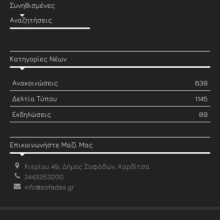
Συνηθισμένες
Αναζητήσεις
Κατηγορίες Νέων
Ανακοινώσεις
638
Δελτία Τύπου
1145
Εκδηλώσεις
89
Επικοινωνήστε Μαζί Μας
Κιερίου 49, Δήμος Σοφάδων, Καρδίτσα
2443353200
info@sofades.gr