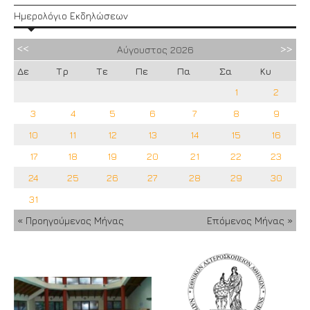
Ημερολόγιο Εκδηλώσεων
Αύγουστος
2026
Δε
Τρ
Τε
Πε
Πα
Σα
Κυ
1
2
3
4
5
6
7
8
9
10
11
12
13
14
15
16
17
18
19
20
21
22
23
24
25
26
27
28
29
30
31
« Προηγούμενος Μήνας
Επόμενος Μήνας »