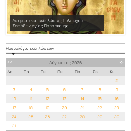
Λατρευτικές εκδηλώσεις Πολιούχου
Σοφάδων Αγίας Παρασκευής
Ημερολόγιο Εκδηλώσεων
Αύγουστος
2026
Δε
Τρ
Τε
Πε
Πα
Σα
Κυ
1
2
3
4
5
6
7
8
9
10
11
12
13
14
15
16
17
18
19
20
21
22
23
24
25
26
27
28
29
30
31