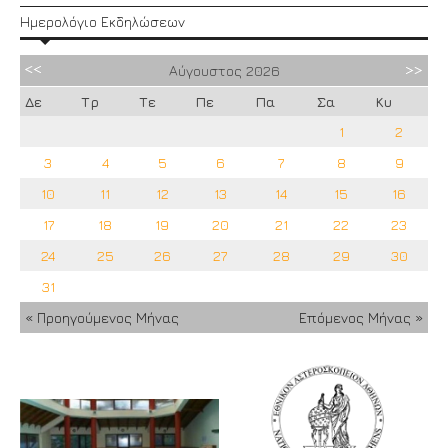
Ημερολόγιο Εκδηλώσεων
Αύγουστος
2026
Δε
Τρ
Τε
Πε
Πα
Σα
Κυ
1
2
3
4
5
6
7
8
9
10
11
12
13
14
15
16
17
18
19
20
21
22
23
24
25
26
27
28
29
30
31
« Προηγούμενος Μήνας
Επόμενος Μήνας »