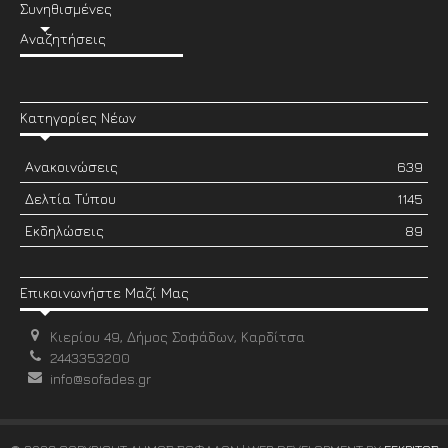
Συνηθισμένες
Αναζητήσεις
Κατηγορίες Νέων
Ανακοινώσεις
639
Δελτία Τύπου
1145
Εκδηλώσεις
89
Επικοινωνήστε Μαζί Μας
Κιερίου 49, Δήμος Σοφάδων, Καρδίτσα
2443353200
info@sofades.gr