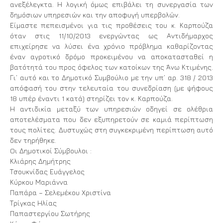
ανεξέλεγκτα. Η λογική όμως επιβάλει τη συνεργασία των
δημόσιων υπηρεσιών και την αποφυγή υπερβολών.
Είμαστε πεπεισμένοι για τις προθέσεις του κ. Καρπούζα
όταν στις 11/10/2013 ενεργώντας ως Αντιδήμαρχος
επιχείρησε να λύσει ένα χρόνιο πρόβλημα καθαρίζοντας
έναν αγροτικό δρόμο προκειμένου να αποκατασταθεί η
βατότητά του προς όφελος των κατοίκων της Άνω Κτιμένης.
Γι’ αυτό και το Δημοτικό Συμβούλιο με την υπ’ αρ. 318 / 2013
απόφασή του στην τελευταία του συνεδρίαση (με ψήφους
18 υπέρ έναντι 1 κατά) στηρίζει τον κ. Καρπούζα.
Η αντιδικία μεταξύ των υπηρεσιών οδηγεί σε ολέθρια
αποτελέσματα που δεν εξυπηρετούν σε καμιά περίπτωση
τους πολίτες. Δυστυχώς στη συγκεκριμένη περίπτωση αυτό
δεν τηρήθηκε.
Oι Δημοτικοί Σύμβουλοι :
Κλιάρης Δημήτρης
Τσουκνίδας Ευάγγελος
Κύρκου Μαριάννα
Παπάρα – Σελεμέκου Χριστίνα
Τρίγκας Ηλίας
Παπαστεργίου Σωτήρης