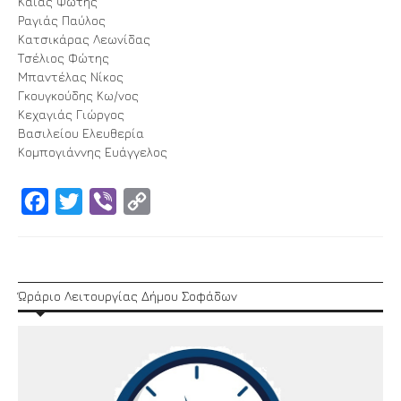
Κάιας Φώτης
Ραγιάς Παύλος
Κατσικάρας Λεωνίδας
Τσέλιος Φώτης
Μπαντέλας Νίκος
Γκουγκούδης Κω/νος
Κεχαγιάς Γιώργος
Βασιλείου Ελευθερία
Κομπογιάννης Ευάγγελος
Facebook
Twitter
Viber
Copy
Link
Ώράριο Λειτουργίας Δήμου Σοφάδων