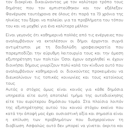
τον διακρίνει δικαιώνοντας με τον καλύτερο τρόπο τους
δημότες που τον εμπιστεύθηκαν και τον εξέλεξαν.
Φανέρωσε ταυτόχρονα σε όλους ότι παρά τα 73 χρόνια της
ηλικίας του ξέρει να παλεύει για τα προβλήματα του τόπου
του και να μοχθεί για ένα καλύτερο μέλλον.
Είναι γεγονός ότι καθημερινά πολλές από τις ενέργειες που
αναλαμβάνουν να εκτελέσουν οι δήμοι έρχονται συχνά
αντιμέτωποι με τη δαιδαλώδη γραφειοκρατία που
παρεμποδίζει την εύρυθμη λειτουργία τους και την άμεση
εξυπηρέτηση των πολιτών. Όσοι έχουν ασχοληθεί κι έχουν
διοικήσει δήμους γνωρίζουν πολύ καλά τον κίνδυνο αυτό που
αναλαμβάνουν καθημερινά οι διοικούντες προκειμένου να
διευκολύνουν τις τοπικές κοινωνίες και τους κατοίκους
τους.
Αυτός ο στόχος όμως είναι κοινός για κάθε δημόσια
υπηρεσία είτε αυτή αποτελεί τμήμα της αυτοδιοίκησης
είτε του ευρύτερου δημόσιου τομέα. Στα πλαίσια λοιπόν
της εξυπηρέτησης αυτού του κοινού στόχου εκείνο που
κατά την άποψή μας έχει ουσιαστική αξία και σημασία είναι
η επίλυση των προβλημάτων που δυσχεραίνουν τη
διαβίωση. Ασφαλώς αυτό δεν μπορεί να γίνεται άκριτα και