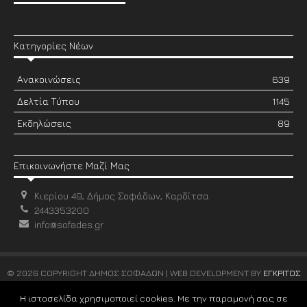
Κατηγορίες Νέων
Ανακοινώσεις
639
Δελτία Τύπου
1145
Εκδηλώσεις
89
Επικοινωνήστε Μαζί Μας
Κιερίου 49, Δήμος Σοφάδων, Καρδίτσα
2443353200
info@sofades.gr
© 2026 COPYRIGHT ΔΗΜΟΣ ΣΟΦΑΔΩΝ | WEB DEVELOPMENT BY
ΕΓΚΡΙΤΟΣ
GROUP
Η ιστοσελίδα χρησιμοποιεί cookies. Με την παραμονή σας σε