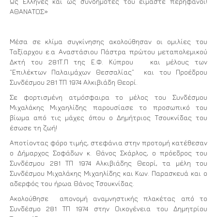
Ως Ελληνες και ως συνδημότες του είμαστε περήφανοι!
ΑΘΑΝΑΤΟΣ»
Μέσα σε κλίμα συγκίνησης ακολούθησαν οι ομιλίες του
Ταξίαρχου ε.α Αναστάσιου Πάστρα πρώτου μεταπολεμικού
Δκτή του 281Τ.Π της Ε.Φ. Κύπρου και μέλους των
“Επιλέκτων Παλαιμάχων Θεσσαλίας” και του Προέδρου
Συνδέσμου 281 ΤΠ 1974 Αλκιβιάδη Θεορί.
Σε φορτισμένη ατμόσφαιρα το μέλος του Συνδέσμου
Μιχαλάκης Μιχαηλίδης παρουσίασε το προσωπικό του
βίωμα από τις μάχες όπου ο Δημήτριος Τσουκνίδας του
έσωσε τη ζωή!
Αποτίοντας φόρο τιμής, στεφάνια στην προτομή κατέθεσαν
ο Δήμαρχος Σοφάδων κ. Θάνος Σκάρλος, ο πρόεδρος του
Συνδέσμου 281 ΤΠ 1974 Αλκιβιάδης Θεορί, τα μέλη του
Συνδέσμου Μιχαλάκης Μιχαηλίδης και Κων. Παρασκευά και ο
αδερφός του ήρωα Θάνος Τσουκνίδας.
Ακολούθησε απονομή αναμνηστικής πλακέτας από το
Συνδέσμο 281 ΤΠ 1974 στην Οικογένεια του Δημητρίου