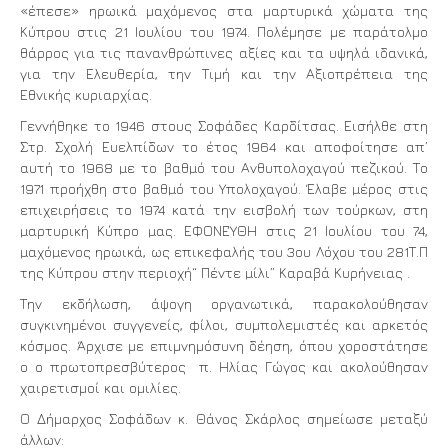
«έπεσε» ηρωικά μαχόμενος στα μαρτυρικά χώματα της
Κύπρου στις 21 Ιουλίου του 1974. Πολέμησε με παράτολμο
θάρρος για τις πανανθρώπινες αξίες και τα υψηλά ιδανικά,
για την Ελευθερία, την Τιμή και την Αξιοπρέπεια της
Εθνικής κυριαρχίας.
Γεννήθηκε το 1946 στους Σοφάδες Καρδίτσας. Εισήλθε στη
Στρ. Σχολή Ευελπίδων το έτος 1964 και αποφοίτησε απ’
αυτή το 1968 µε το βαθµό του Ανθυπολοχαγού πεζικού. Το
1971 προήχθη στο βαθµό του Υπολοχαγού. Έλαβε µέρος στις
επιχειρήσεις το 1974 κατά την εισβολή των τούρκων, στη
µαρτυρική Κύπρο µας. ΕΦΟΝΕΎΘΗ στις 21 Ιουλίου του 74,
µαχόµενος ηρωικά, ως επικεφαλής του 3ου Λόχου του 281Τ.Π
της Κύπρου στην περιοχή“ Πέντε µίλι” Καραβά Κυρήνειας .
Την εκδήλωση, άψογη οργανωτικά, παρακολούθησαν
συγκινημένοι συγγενείς, φίλοι, συμπολεμιστές και αρκετός
κόσμος. Άρχισε με επιμνημόσυνη δέηση, όπου χοροστάτησε
ο ο πρωτοπρεσβύτερος π. Ηλίας Γώγος και ακολούθησαν
χαιρετισμοί και ομιλίες.
Ο Δήμαρχος Σοφάδων κ. Θάνος Σκάρλος σημείωσε μεταξύ
άλλων: