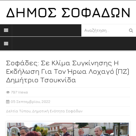
Σοφάδες: Σε Κλίμα Συγκίνησης Η
Εκδήλωση Για Τον Ήρωα Λοχαγό (ΠΖ)
Δηµήτριο Τσουκνίδα
797 Views
05 Σεπτεμβρίου, 2022
Δελτία Τύπου
,
Δημοτική Ενότητα Σοφάδων