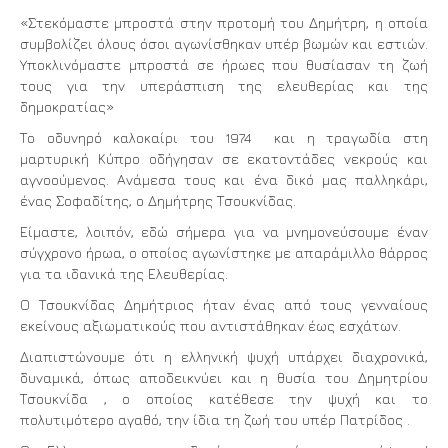
«Στεκόμαστε μπροστά στην προτομή του Δημήτρη, η οποία
συμβολίζει όλους όσοι αγωνίσθηκαν υπέρ βωμών και εστιών.
Υποκλινόμαστε μπροστά σε ήρωες που θυσίασαν τη ζωή
τους για την υπεράσπιση της ελευθερίας και της
δημοκρατίας»
Το οδυνηρό καλοκαίρι του 1974 και η τραγωδία στη
μαρτυρική Κύπρο οδήγησαν σε εκατοντάδες νεκρούς και
αγνοούμενος. Ανάμεσα τους και ένα δικό μας παλληκάρι,
ένας Σοφαδίτης, ο Δημήτρης Τσουκνίδας.
Είμαστε, λοιπόν, εδώ σήμερα για να μνημονεύσουμε έναν
σύγχρονο ήρωα, ο οποίος αγωνίστηκε με απαράμιλλο θάρρος
για τα ιδανικά της Ελευθερίας.
Ο Τσουκνίδας Δημήτριος ήταν ένας από τους γενναίους
εκείνους αξιωματικούς που αντιστάθηκαν έως εσχάτων.
Διαπιστώνουμε ότι η ελληνική ψυχή υπάρχει διαχρονικά,
δυναμικά, όπως αποδεικνύει και η θυσία του Δημητρίου
Τσουκνίδα , ο οποίος κατέθεσε την ψυχή και το
πολυτιμότερο αγαθό, την ίδια τη ζωή του υπέρ Πατρίδος .