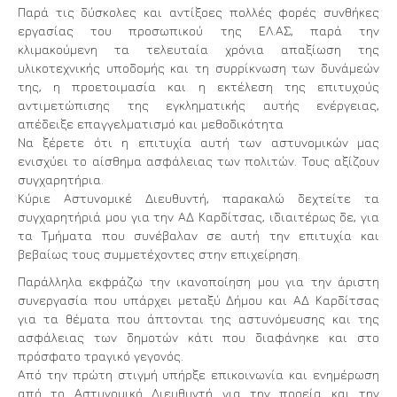
Παρά τις δύσκολες και αντίξοες πολλές φορές συνθήκες
εργασίας του προσωπικού της ΕΛ.ΑΣ, παρά την
κλιμακούμενη τα τελευταία χρόνια απαξίωση της
υλικοτεχνικής υποδομής και τη συρρίκνωση των δυνάμεών
της, η προετοιμασία και η εκτέλεση της επιτυχούς
αντιμετώπισης της εγκληματικής αυτής ενέργειας,
απέδειξε επαγγελματισμό και μεθοδικότητα
Να ξέρετε ότι η επιτυχία αυτή των αστυνομικών μας
ενισχύει το αίσθημα ασφάλειας των πολιτών. Τους αξίζουν
συγχαρητήρια.
Κύριε Αστυνομικέ Διευθυντή, παρακαλώ δεχτείτε τα
συγχαρητήριά μου για την ΑΔ Καρδίτσας, ιδιαιτέρως δε, για
τα Τμήματα που συνέβαλαν σε αυτή την επιτυχία και
βεβαίως τους συμμετέχοντες στην επιχείρηση.
Παράλληλα εκφράζω την ικανοποίηση μου για την άριστη
συνεργασία που υπάρχει μεταξύ Δήμου και ΑΔ Καρδίτσας
για τα θέματα που άπτονται της αστυνόμευσης και της
ασφάλειας των δημοτών κάτι που διαφάνηκε και στο
πρόσφατο τραγικό γεγονός.
Από την πρώτη στιγμή υπήρξε επικοινωνία και ενημέρωση
από το Αστυνομικό Διευθυντή για την πορεία και την