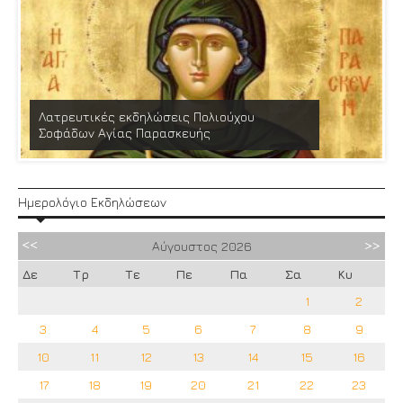
Λατρευτικές εκδηλώσεις Πολιούχου
Σοφάδων Αγίας Παρασκευής
Ημερολόγιο Εκδηλώσεων
Αύγουστος
2026
Δε
Τρ
Τε
Πε
Πα
Σα
Κυ
1
2
3
4
5
6
7
8
9
10
11
12
13
14
15
16
17
18
19
20
21
22
23