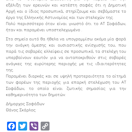
εξέλιξη των ερευνών και κατέστη σαφές ότι η Δημοτική
Αρχή και ο ίδιος προσωπικά, στηρίζουμε και σεβόμαστε το
έργο της Ελληνικής Αστυνομίας και των στελεχών της.
Πολύ περισσότερο όταν είναι γνωστό ότι το ΑΤ Σοφάδων,
ήταν και παραμένει υποστελεχωμένο .
Στο σημείο αυτό θα ήθελα να υπογραμμίσω ακόμα μία φορά
την ανάγκη άμεσης και ουσιαστικής ενίσχυσής του, που
παρά τις σοβαρές ελλείψεις σε προσωπικό, τα στελέχη του
υπερβαίνουν εαυτόν για να ανταποκριθούν στις σοβαρές
ανάγκες της ευρύτερης περιοχής με τις ιδιαιτερότητες
της.
Παραμένει διαρκές και σε υψηλή προτεραιότητα το αίτημά
των φορέων της περιοχής για επαρκή στελέχωση του ΑΤ
Σοφάδων, το οποίο είναι ζωτικής σημασίας για την
καθημερινότητα των δημοτών.
Δήμαρχος Σοφάδων
Θάνος Σκάρλος
Facebook
Twitter
Viber
Copy