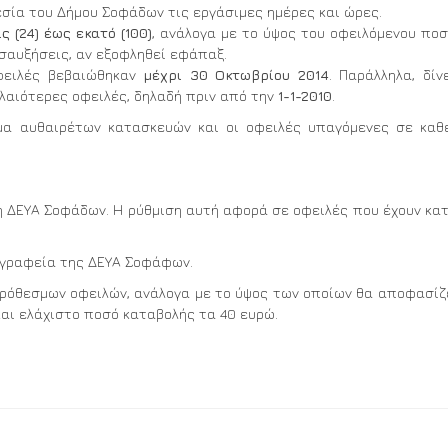
σία του Δήμου Σοφάδων τις εργάσιμες ημέρες και ώρες.
ς (24) έως εκατό (100)
, ανάλογα με το ύψος του οφειλόμενου ποσ
σαυξήσεις, αν εξοφληθεί εφάπαξ.
οφειλές βεβαιώθηκαν
μέχρι 30 Οκτωβρίου 2014
. Παράλληλα, δίν
αλαιότερες οφειλές, δηλαδή πριν από την
1-1-2010
.
μα αυθαιρέτων κατασκευών και οι οφειλές υπαγόμενες σε κα
στη ΔΕΥΑ Σοφάδων. Η ρύθμιση αυτή αφορά σε οφειλές που έχουν κα
γραφεία της ΔΕΥΑ Σοφάφων.
ρόθεσμων οφειλών, ανάλογα με το ύψος των οποίων θα αποφασίζ
και ελάχιστο ποσό καταβολής τα 40 ευρώ.