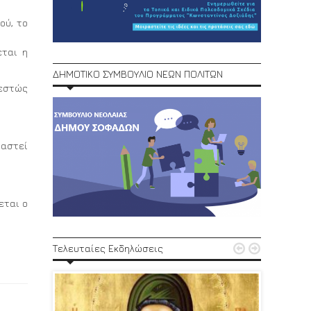
ού, το
εται η
ΔΗΜΟΤΙΚΟ ΣΥΜΒΟΥΛΙΟ ΝΕΩΝ ΠΟΛΙΤΩΝ
θεστώς
ταστεί
εται ο
1ο Φεστ


Τελευταίες Εκδηλώσεις
29, 30/6