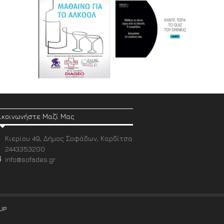
ικοινωνήστε Μαζί Μας
Κιερίου 49, Δήμος Σοφάδων, Καρδίτσα
2443353200
info@sofades.gr
UP