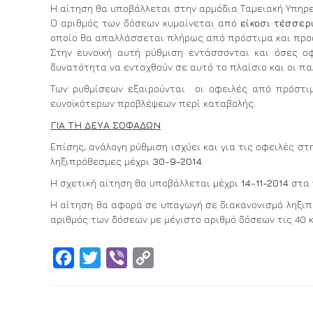
Η αίτηση θα υποβάλλεται στην αρμόδια Ταμειακή Υπηρε
Ο αριθμός των δόσεων κυμαίνεται από
είκοσι τέσσερι
οποίο θα απαλλάσσεται πλήρως από πρόστιμα και προ
Στην ευνοϊκή αυτή ρύθμιση εντάσσονται και όσες 
δυνατότητα να ενταχθούν σε αυτό το πλαίσιο και οι π
Των ρυθμίσεων εξαιρούνται οι οφειλές από πρόστι
ευνοϊκότερων προβλέψεων περί καταβολής.
ΓΙΑ ΤΗ ΔΕΥΑ ΣΟΦΑΔΩΝ
Επίσης, ανάλογη ρύθμιση ισχύει και για τις οφειλές 
ληξιπρόθεσμες μέχρι
30-9-2014
.
Η σχετική αίτηση θα υποβάλλεται μέχρι
14-11-2014
στα 
Η αίτηση θα αφορά σε υπαγωγή σε διακανονισμό ληξιπ
αριθμός των δόσεων με μέγιστο αριθμό δόσεων τις 40 
Facebook
Twitter
Viber
Copy
Link