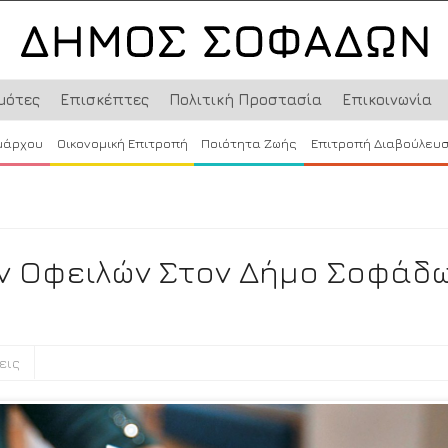
μότες
Επισκέπτες
Πολιτική Προστασία
Επικοινωνία
μάρχου
Οικονομική Επιτροπή
Ποιότητα Ζωής
Επιτροπή Διαβούλευ
ν Οφειλών Στον Δήμο Σοφάδ
εις