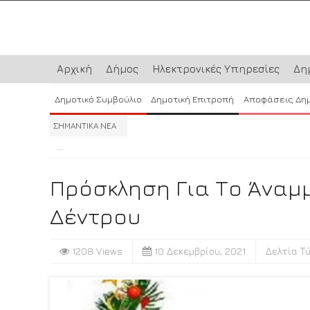
Αρχική
Δήμος
Ηλεκτρονικές Υπηρεσίες
Δη
Δημοτικό Συμβούλιο
Δημοτική Επιτροπή
Αποφάσεις Δη
ΣΗΜΑΝΤΙΚΑ ΝΕΑ
...
...
...
Πρόσκληση Για Το Άναμ
Δέντρου
1208 Views
10 Δεκεμβρίου, 2021
Δελτία Τ