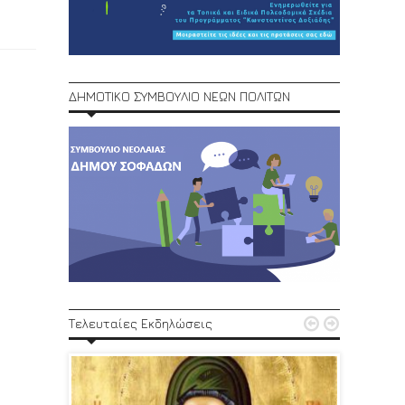
ΔΗΜΟΤΙΚΟ ΣΥΜΒΟΥΛΙΟ ΝΕΩΝ ΠΟΛΙΤΩΝ
1ο Φεστ


Τελευταίες Εκδηλώσεις
29, 30/6