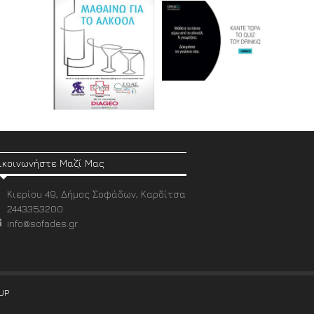
ικοινωνήστε Μαζί Μας
Κιερίου 49, Δήμος Σοφάδων, Καρδίτσα
2443353200
info@sofades.gr
UP