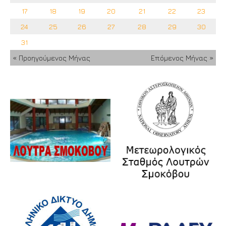
17
18
19
20
21
22
23
24
25
26
27
28
29
30
31
« Προηγούμενος Μήνας
Επόμενος Μήνας »