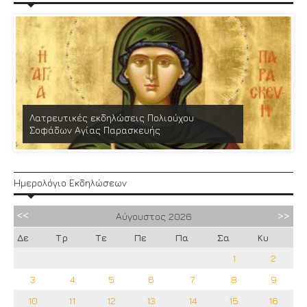
Λατρευτικές εκδηλώσεις Πολιούχου
Σοφάδων Αγίας Παρασκευής
Ημερολόγιο Εκδηλώσεων
Αύγουστος
2026
Δε
Τρ
Τε
Πε
Πα
Σα
Κυ
1
2
3
4
5
6
7
8
9
10
11
12
13
14
15
16