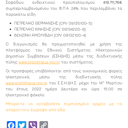
Σοφάδων, ενδεικτικού προϋπολογισμού
419.711,76€
συμπεριλαμβανομένου του Φ.Π.Α. 24%, που περιλαμβάνει τα
παρακάτω είδη:
ΠΕΤΡΕΛΑΙΟ ΘΕΡΜΑΝΣΗΣ (CPV 09135100-5)
ΠΕΤΡΕΛΑΙΟ ΚΙΝΗΣΗΣ (CPV 09134200-9)
BENZΙΝΗ ΑΜΟΛΥΒΔΗ (CPV 09132100-4)
Ο διαγωνισμός θα πραγματοποιηθεί με χρήση της
πλατφόρμας του Εθνικού Συστήματος Ηλεκτρονικών
Δημοσίων Συμβάσεων (ΕΣΗΔΗΣ) μέσω της διαδικτυακής
πύλης
www.promitheus.gov.gr
του συστήματος.
Οι προσφορές υποβάλλονται από τους οικονομικούς φορείς
ηλεκτρονικά, μέσω της διαδικτυακής πύλης
η
www.promitheus.gov.gr
, του Ε.Σ.Η.ΔΗ.Σ. μέχρι την 14
Μαρτίου
του έτους 2022 ημέρα Δευτέρα και ώρα 15:00 σε
ηλεκτρονικό φάκελο.
Μπορείτε να κατεβάσετε συμπιεσμένο αρχείο με τα
απαραίτητα έγγραφα από εδώ.
Facebook
Twitter
Viber
Copy