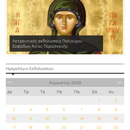
Λατρευτικές εκδηλώσεις Πολιούχου
Σοφάδων Αγίας Παρασκευής
Ημερολόγιο Εκδηλώσεων
Αύγουστος
2026
Δε
Τρ
Τε
Πε
Πα
Σα
Κυ
1
2
3
4
5
6
7
8
9
10
11
12
13
14
15
16
17
18
19
20
21
22
23