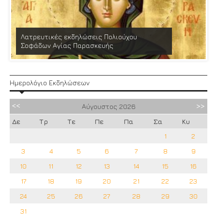
Λατρευτικές εκδηλώσεις Πολιούχου
Σοφάδων Αγίας Παρασκευής
Ημερολόγιο Εκδηλώσεων
Αύγουστος
2026
Δε
Τρ
Τε
Πε
Πα
Σα
Κυ
1
2
3
4
5
6
7
8
9
10
11
12
13
14
15
16
17
18
19
20
21
22
23
24
25
26
27
28
29
30
31