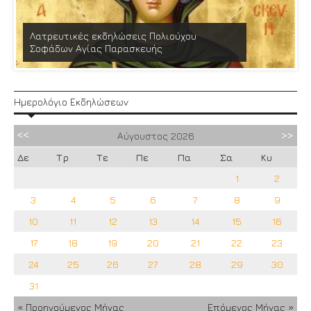
Λατρευτικές εκδηλώσεις Πολιούχου
Σοφάδων Αγίας Παρασκευής
Ημερολόγιο Εκδηλώσεων
Αύγουστος
2026
Δε
Τρ
Τε
Πε
Πα
Σα
Κυ
1
2
3
4
5
6
7
8
9
10
11
12
13
14
15
16
17
18
19
20
21
22
23
24
25
26
27
28
29
30
31
« Προηγούμενος Μήνας
Επόμενος Μήνας »