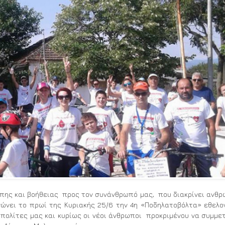
άπης και βοήθειας προς τον συνάνθρωπό μας, που διακρίνει ανθ
ανώνει το πρωί της Κυριακής 25/6 την 4η «Ποδηλατοβόλτα» εθελο
μπολίτες μας και κυρίως οι νέοι άνθρωποι προκριμένου να συμμε