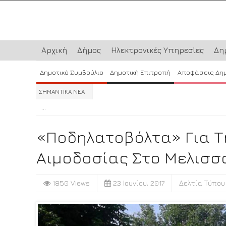
Αρχική
Δήμος
Ηλεκτρονικές Υπηρεσίες
Δη
Δημοτικό Συμβούλιο
Δημοτική Επιτροπή
Αποφάσεις Δη
ΣΗΜΑΝΤΙΚΑ ΝΕΑ
...
...
...
«Ποδηλατοβόλτα» Για Τ
Αιμοδοσίας Στο Μελισσ
1850 Views
23 Ιουνίου, 2017
Δελτία Τύπου