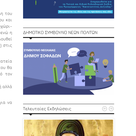
λη του
ου και
οχώρι-
ΔΗΜΟΤΙΚΟ ΣΥΜΒΟΥΛΙΟ ΝΕΩΝ ΠΟΛΙΤΩΝ
 ενώ η
λουθεί
) στις
ατεία
που θα
ό τον
ή αλλά
ια να
1ο Φεστ


Τελευταίες Εκδηλώσεις
29, 30/6