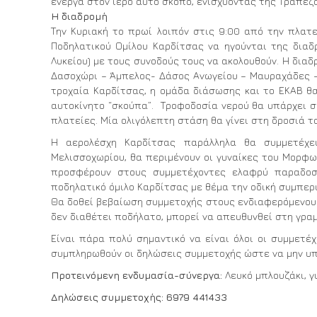
ενεργά στον ιερό αυτό σκοπό, ενισχύοντας της Τράπεζ
Η διαδρομή
Την Κυριακή το πρωί λοιπόν στις 9:00 από την πλατ
Ποδηλατικού Ομίλου Καρδίτσας να ηγούνται της διαδρ
Λυκείου) με τους συνοδούς τους να ακολουθούν. Η διαδ
Δασοχώρι – Άμπελος- Δάσος Ανωγείου – Μαυραχάδες – 
τροχαία Καρδίτσας, η ομάδα διάσωσης και το ΕΚΑΒ θα
αυτοκίνητο “σκούπα”. Τροφοδοσία νερού θα υπάρχει σε
πλατείες. Μία ολιγόλεπτη στάση θα γίνει στη δροσιά τ
Η αερολέσχη Καρδίτσας παράλληλα θα συμμετέχει
Μελισσοχωρίου, θα περιμένουν οι γυναίκες του Μορφω
προσφέρουν στους συμμετέχοντες ελαφρύ παραδοσι
ποδηλατικό όμιλο Καρδίτσας με θέμα την οδική συμπε
Θα δοθεί βεβαίωση συμμετοχής στους ενδιαφερόμενους.
δεν διαθέτει ποδήλατο, μπορεί να απευθυνθεί στη γραμ
Είναι πάρα πολύ σημαντικό να είναι όλοι οι συμμετέ
συμπληρωθούν οι δηλώσεις συμμετοχής ώστε να μην υ
Προτεινόμενη ενδυμασία-σύνεργα:
Λευκό μπλουζάκι, γ
Δηλώσεις συμμετοχής: 6979 441433