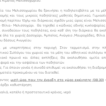
α Αίματος Μελισσοχωρίου.
εία του Μελισσοχωρίου θα ξεκινήσει η ποδηλατοβόλτα με τα μέ
ομής και τους μικρούς ποδηλάτες( μαθητές δημοτικού, Γυμνασί
ρομή περίπου 10χλμ και διάρκειας σχεδόν μιας ώρας είναι Μελισσ
Φίλια- Μελισσοχώρι. Θα τηρηθεί ο κώδικας οδικής κυκλοφορίας
 συνοδεύουν τους ποδηλάτες, ενώ καθ’ όλη την διάρκεια θα ακο
 όλα τα χωριά( Δασοχώρι, Άμπελος, Ανώγειο ,Μαυραχάδες, Φίλια 
ου δάσους Ανωγείου.
 με υπερπτήσεις στην περιοχή. Στον τερματισμό, στην πλ
τικού Συλλόγου του χωριού και τα μέλη του αθλητικού συλλόγου 
ακό πρωινό και άλλες εκπλήξεις. Θα ακολουθήσει ομιλία απ
ριφορά και την ασφάλεια των ποδηλατών.
 Για όποιον γονέα ή συνοδό επιθυμεί να ακολουθήσει τη διαδρομ
ματεία προκειμένου να του διατεθεί.
χοντες
μισή ώρα πριν την έναρξη στο χώρο εκκίνησης (08.30)
γ
πάρξει καθυστέρηση.
υαλιά, καπέλο ή προστατευτικό κράνος, νερό