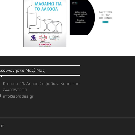
ικοινωνήστε Μαζί Μας
Κιερίου 49, Δήμος Σοφάδων, Καρδίτσα
2443353200
info@sofades.gr
UP