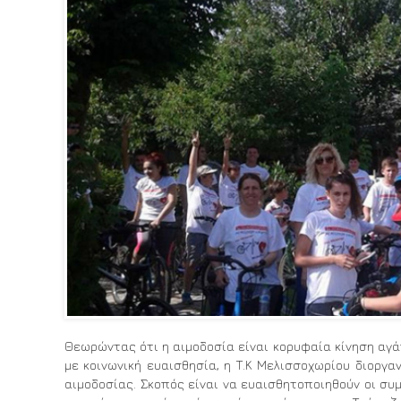
Θεωρώντας ότι η αιμοδοσία είναι κορυφαία κίνηση αγ
με κοινωνική ευαισθησία, η Τ.Κ Μελισσοχωρίου διοργ
αιμοδοσίας. Σκοπός είναι να ευαισθητοποιηθούν οι συ