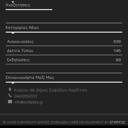
Αναζητήσεις
Κατηγορίες Νέων
Ανακοινώσεις
638
Δελτία Τύπου
1145
Εκδηλώσεις
89
Επικοινωνήστε Μαζί Μας
Κιερίου 49, Δήμος Σοφάδων, Καρδίτσα
2443353200
info@sofades.gr
© 2026 COPYRIGHT ΔΗΜΟΣ ΣΟΦΑΔΩΝ | WEB DEVELOPMENT BY
ΕΓΚΡΙΤΟΣ
GROUP