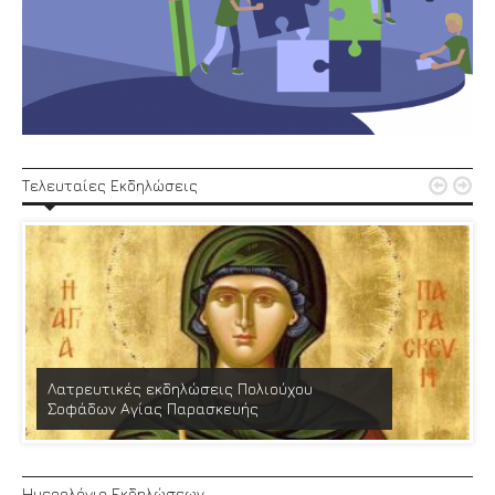


Τελευταίες Εκδηλώσεις
Λατρευτικές εκδηλώσεις Πολιούχου
Σοφάδων Αγίας Παρασκευής
Ημερολόγιο Εκδηλώσεων