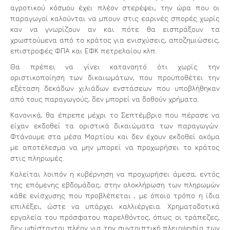
αγροτικού κόσµου έχει πλέον στερέψει, την ώρα που οι
παραγωγοί καλούνται να µπουν στις εαρινές σπορές χωρίς
καν να γνωρίζουν αν και πότε θα εισπράξουν τα
χρωστούµενα από το κράτος για ενισχύσεις, αποζηµιώσεις,
επιστροφές ΦΠΑ και ΕΦΚ πετρελαίου κλπ.
Θα πρέπει να γίνει κατανοητό ότι χωρίς την
οριστικοποίηση των δικαιωμάτων, που προϋποθέτει την
εξέταση δεκάδων χιλιάδων ενστάσεων που υποβλήθηκαν
από τους παραγωγούς, δεν μπορεί να δοθούν χρήματα.
Κανονικά, θα έπρεπε μέχρι το Σεπτέμβριο που πέρασε να
είχαν εκδοθεί τα οριστικά δικαιώματα των παραγωγών.
Φτάνουμε στα μέσα Μαρτίου και δεν έχουν εκδοθεί ακόμα
με αποτέλεσμα να μην μπορεί να προχωρήσει το κράτος
στις πληρωμές.
Καλείται λοιπόν η κυβέρνηση να προχωρήσει άμεσα, εντός
της επόμενης εβδομάδας, στην ολοκλήρωση των πληρωμών
κάθε ενίσχυσης που προβλέπεται , με όποιο τρόπο η ίδια
επιλέξει, ώστε να υπάρχει καλλιέργεια. Χρηματοδοτικά
εργαλεία του πρόσφατου παρελθόντος, όπως οι τράπεζες,
δεν υφίστανται πλέον για την συντριπτική πλειοψηφία των