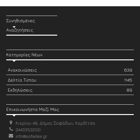
Συνηθισμένες
Αναζητήσεις
Κατηγορίες Νέων
Ανακοινώσεις
639
Δελτία Τύπου
1145
Εκδηλώσεις
89
Επικοινωνήστε Μαζί Μας
Κιερίου 49, Δήμος Σοφάδων, Καρδίτσα
2443353200
info@sofades.gr