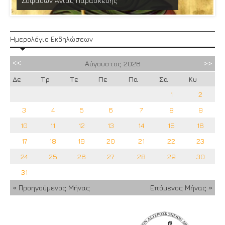
Σοφάδων Αγίας Παρασκευής
Ημερολόγιο Εκδηλώσεων
Αύγουστος
2026
Δε
Τρ
Τε
Πε
Πα
Σα
Κυ
1
2
3
4
5
6
7
8
9
10
11
12
13
14
15
16
17
18
19
20
21
22
23
24
25
26
27
28
29
30
31
« Προηγούμενος Μήνας
Επόμενος Μήνας »