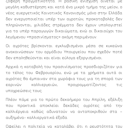
ζοφερή πραγματικότητα. Η βασική ενίσχυση δίνεται με
μεγάλη καθυστέρηση και κατά ένα μικρό τμήμα της μείον, ο
νέος ευεργετικός Κοινοτικός Κανονισμός μόνο στην Ελλάδα
δεν ενεργοποιείται υπέρ των αγροτών, προκαταβολές δεν
πληρώνονται, χιλιάδες στρέμματα δεν έχουν υπολογιστεί
για τα υπέρ παραγωγών δικαιώματα, ενώ οι δικαιούχοι του
λεγόμενου «πρασινίσματος» ακόμη περιμένουν.
Οι αγρότες βρίσκονται εγκλωβισμένοι μέσα σε κυκεώνα
ανακοινώσεων του αρμόδιου Υπουργείου που σχεδόν ποτέ
δεν επαληθεύονται και είναι εύλογα εξοργισμένοι.
Αρχικά η καταβολή του πρασινίσματος προσδιοριζόταν για
το τέλος του Φεβρουαρίου, ενώ με τα χρήματα αυτά οι
αγρότες θα έμπαιναν στα χωράφια τους για τη σπορά των
εαρινών καλλιεργειών, προγραμματίζοντας τις
υποχρεώσεις τους.
Πλέον πάμε για το πρώτο δεκαήμερο του Απρίλη, εξέλιξη
που πρακτικά αποκλείει δεκάδες αγρότες από την
καλλιέργεια καθώς αδυνατούν να ανταποκριθούν στα –
αυξημένα- καλλιεργατικά έξοδα.
Οφείλει η πολιτεία να καταλάβει ότι η ρευστότητα του