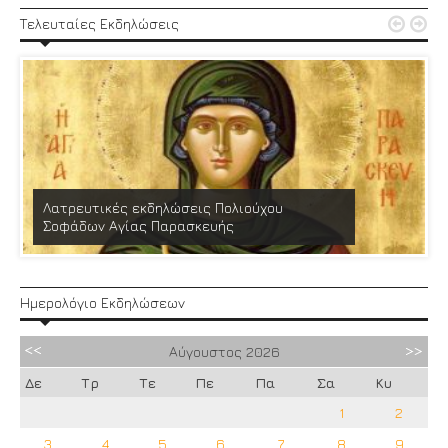


Τελευταίες Εκδηλώσεις
Λατρευτικές εκδηλώσεις Πολιούχου
Σοφάδων Αγίας Παρασκευής
Ημερολόγιο Εκδηλώσεων
Αύγουστος
2026
Δε
Τρ
Τε
Πε
Πα
Σα
Κυ
1
2
3
4
5
6
7
8
9