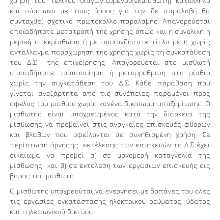
χρήση του τελικού διαγωνιζόμενου(εκμισθωτή) κατάλληλο
και σύμφωνο με τους όρους για την δε παραλαβή θα
συνταχθεί σχετικό πρωτόκολλο παραλαβής. Απαγορεύεται
οποιαδήποτε μετατροπή της χρήσης όπως και η συνολική η
μερική υπεκμίσθωση ή με οποιονδήποτε τίτλο με η χωρίς
αντάλλαγμα παραχώρηση της χρήσης χωρίς τη συγκατάθεση
του Δ.Σ της επιχείρησης. Απαγορεύεται στο μισθωτή
οποιαδήποτε τροποποίηση ή μεταρρύθμιση στο μίσθιο
χωρίς την συγκατάθεση του Δ.Σ. Κάθε παράβαση που
γίνεται ανεξάρτητα απο τις συνέπειες παραμένει προς
όφελος του μισθίου χωρίς κανένα δικαίωμα αποζημίωσης. Ο
μισθωτής είναι υποχρεωμένος κατά την διάρκεια της
μίσθωσης να προβαίνει στις αναγκαίες επισκευές φθορών
και βλαβών που οφείλονται σε συνηθισμένη χρήση. Σε
περίπτωση άρνησης εκτέλεσης των επισκευών το Δ.Σ έχει
δικαίωμα να προβεί α) σε μονομερή καταγγελία της
μίσθωσης και β) σε εκτέλεση των εργασιών επισκευής εις
βάρος του μισθωτή.
Ο μισθωτής υποχρεούται να ενεργήσει με δαπάνες του όλες
τις εργασίες εγκατάστασης ηλεκτρικού ρεύματος, ύδατος
και τηλεφωνικού δικτύου.