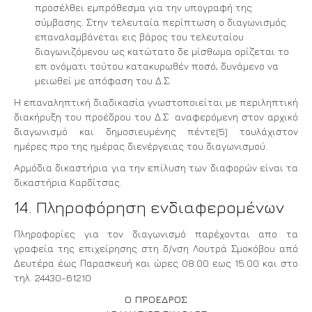
προσέλθει εμπρόθεσμα για την υπογραφή της
σύμβασης. Στην τελευταία περίπτωση ο διαγωνισμός
επαναλαμβάνεται εις βάρος του τελευταίου
διαγωνιζόμενου ως κατώτατο δε μίσθωμα ορίζεται το
επ ονόματι τούτου κατακυρωθέν ποσό, δυνάμενο να
μειωθεί με απόφαση του Δ.Σ.
Η επαναληπτική διαδικασία γνωστοποιείται με περιληπτική
διακήρυξη του προέδρου του Δ.Σ αναφερόμενη στον αρχικό
διαγωνισμό και δημοσιευμένης πέντε(5) τουλάχιστον
ημέρες προ της ημέρας διενέργειας του διαγωνισμού.
Αρμόδια δικαστήρια για την επίλυση των διαφορών είναι τα
δικαστήρια Καρδίτσας.
14. Πληροφόρηση ενδιαφερομένων
Πληροφορίες για τον διαγωνισμό παρέχονται απο τα
γραφεία της επιχείρησης στη δ/νση Λουτρά Σμοκόβου από
Δευτέρα έως Παρασκευή και ώρες 08.00 εως 15.00 και στο
τηλ. 24430-61210
Ο ΠΡΟΕΔΡΟΣ